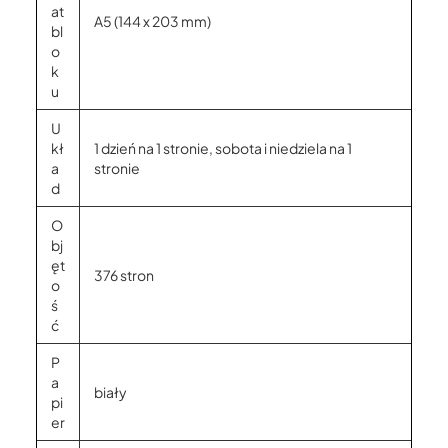
at
A5 (144 x 203 mm)
bl
o
k
u
U
kł
1 dzień na 1 stronie, sobota i niedziela na 1
a
stronie
d
O
bj
ęt
376 stron
o
ś
ć
P
a
biały
pi
er