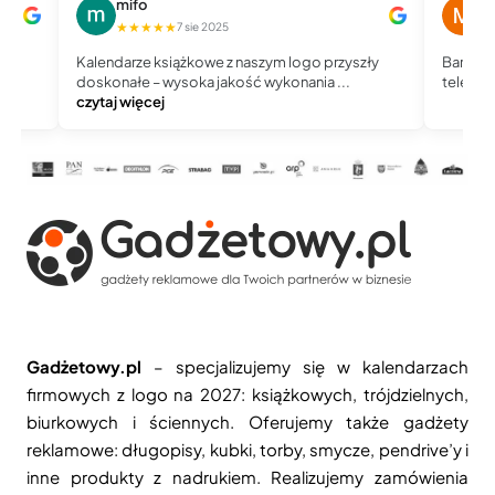
mifo
M
★★★★★
★
7 sie 2025
Kalendarze książkowe z naszym logo przyszły
Bardzo 
doskonałe – wysoka jakość wykonania ...
telefoni
czytaj więcej
Gadżetowy.pl
– specjalizujemy się w kalendarzach
firmowych z logo na 2027: książkowych, trójdzielnych,
biurkowych i ściennych. Oferujemy także gadżety
reklamowe: długopisy, kubki, torby, smycze, pendrive’y i
inne produkty z nadrukiem. Realizujemy zamówienia