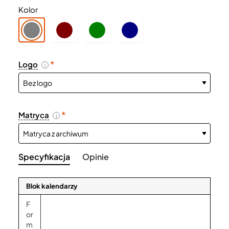
Kolor
Logo
i
Matryca
i
Specyfikacja
Opinie
Blok kalendarzy
F
or
m