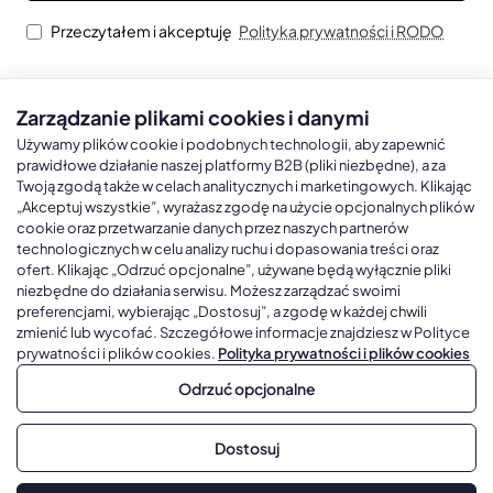
Przeczytałem i akceptuję
Polityka prywatności i RODO
Zarządzanie plikami cookies i danymi
Kalendarze książkowe
Kalendarze Ścienne
Kale
Używamy plików cookie i podobnych technologii, aby zapewnić
prawidłowe działanie naszej platformy B2B (pliki niezbędne), a za
Twoją zgodą także w celach analitycznych i marketingowych. Klikając
Kalendarze książkowe A5
Kalendarze trójdzielne
Kalen
„Akceptuj wszystkie”, wyrażasz zgodę na użycie opcjonalnych plików
cookie oraz przetwarzanie danych przez naszych partnerów
Kalendarze książkowe A4
Kalendarze jednodzielne
Kal
technologicznych w celu analizy ruchu i dopasowania treści oraz
Kalendarze książkowe B5
Kalendarze czterodzielne
Kal
ofert. Klikając „Odrzuć opcjonalne”, używane będą wyłącznie pliki
niezbędne do działania serwisu. Możesz zarządzać swoimi
Kalendarze książkowe A6 i B6
Kalendarze Wieloplanszowe
preferencjami, wybierając „Dostosuj”, a zgodę w każdej chwili
zmienić lub wycofać. Szczegółowe informacje znajdziesz w Polityce
Kalendarze książkowe z własną oprawą
Kalendarze Wielopanszowe, Plakatowe
prywatności i plików cookies.
Polityka prywatności i plików cookies
Odrzuć opcjonalne
Copyright © 2026, Gadżetowy.pl, All Rights Reserved, Platforma
Dostosuj
sprzedaży hurtowej B2B
Dodaj do koszyka