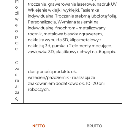
M
tłoczenie, grawerowanie laserowe, nadruk UV.
o
Wklejenie wklejki, wyklejki, Tasiemka
żli
indywidualna, Tłoczenie srebrną lub złotą folią.
w
Personalizacja, Wymiana tasiemki na
e
indywidualną, finochrom - metalizowany
o
rocznik, metalowa blaszka z grawerem,
p
naklejka wypukła 3D, klips metalowy z
cj
naklejką 3d, gumka + 2 elementy mocujące,
e
zawieszka 3D, plastikowy uchwyt na długopis.
C
za
dostępność produktu ok.
s
wrzesień/październik - realizacja ze
re
znakowaniem dodatkowo ok. 10-20 dni
ali
roboczych.
za
cji
NETTO
BRUTTO