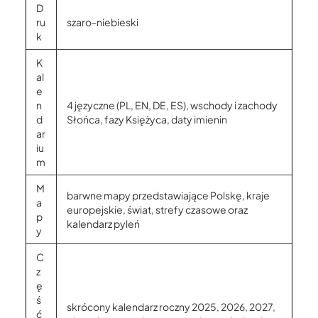
D
ru
szaro-niebieski
k
K
al
e
n
4 języczne (PL, EN, DE, ES), wschody i zachody
d
Słońca, fazy Księżyca, daty imienin
ar
iu
m
M
barwne mapy przedstawiające Polskę, kraje
a
europejskie, świat, strefy czasowe oraz
p
kalendarz pyleń
y
C
z
ę
ś
skrócony kalendarz roczny 2025, 2026, 2027,
ć