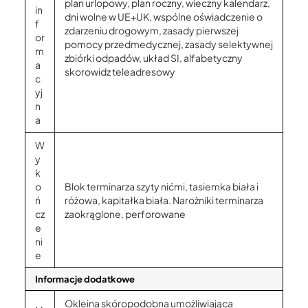
plan urlopowy, plan roczny, wieczny kalendarz,
in
dni wolne w UE+UK, wspólne oświadczenie o
f
zdarzeniu drogowym, zasady pierwszej
or
pomocy przedmedycznej, zasady selektywnej
m
zbiórki odpadów, układ SI, alfabetyczny
a
skorowidz teleadresowy
c
yj
n
a
W
y
k
o
Blok terminarza szyty nićmi, tasiemka biała i
ń
różowa, kapitałka biała. Narożniki terminarza
cz
zaokrąglone, perforowane
e
ni
e
Informacje dodatkowe
Okleina skóropodobna umożliwiająca