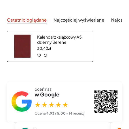
Ostatnio oglądane
Najczęściej wyświetlane
Najczęś
Kalendarz książkowy A5
dzienny Serene
30,40zł
oceń nas
w Google
★★★★★
Ocena
4.93 / 5.00
– 14 recenzji