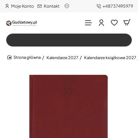
Moje Konto
Kontakt
+48737495979
Wszystko
Szukaj…
Kalendarze 2027
Kalendarze książkowe 2027
home