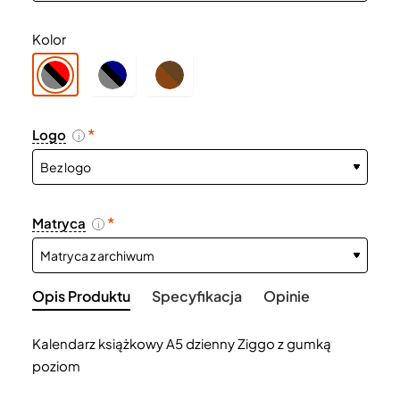
Kolor
Logo
i
Matryca
i
Opis Produktu
Specyfikacja
Opinie
Kalendarz książkowy A5 dzienny Ziggo z gumką
poziom