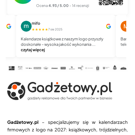
Ocena
4.93 / 5.00
– 14 recenzji
mifo
M
★★★★★
★
7 sie 2025
Kalendarze książkowe z naszym logo przyszły
Bardzo 
doskonałe – wysoka jakość wykonania ...
telefoni
czytaj więcej
Gadżetowy.pl
– specjalizujemy się w kalendarzach
firmowych z logo na 2027: książkowych, trójdzielnych,