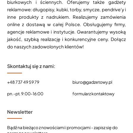
biurkowych i ściennych. Oferujemy także gadżety
reklamowe: długopisy, kubki, torby, smycze, pendrive’y i
inne produkty z nadrukiem. Realizujemy zamówienia
online z dostawą w całej Polsce. Obsługujemy firmy,
agencje reklamowe i instytucje. Gwarantujemy wysoką
jakość, szybką realizację i konkurencyjne ceny. Dołącz
do naszych zadowolonych klientów!
Skontaktuj się z nami:
+48 737 49 59 79
biuro@gadzetowy.pl
pn.-pt. 9:00-16:00
formularz kontaktowy
Newsletter
Bądź na bieżąco z nowościami i promocjami - zapisz się do
naszego newslettera.