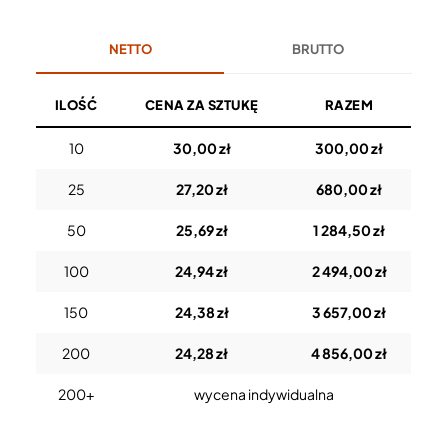
NETTO
BRUTTO
ILOŚĆ
CENA ZA SZTUKĘ
RAZEM
10
30,00 zł
300,00 zł
25
27,20 zł
680,00 zł
50
25,69 zł
1 284,50 zł
100
24,94 zł
2 494,00 zł
150
24,38 zł
3 657,00 zł
200
24,28 zł
4 856,00 zł
200+
wycena indywidualna