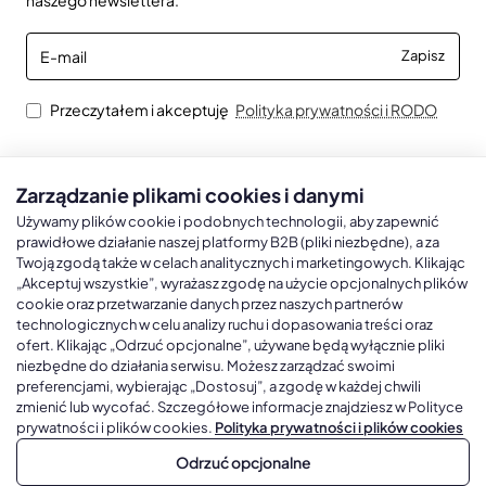
E-
Zapisz
mail
Przeczytałem i akceptuję
Polityka prywatności i RODO
Zarządzanie plikami cookies i danymi
Kalendarze książkowe
Kalendarze Ścienne
Kale
Używamy plików cookie i podobnych technologii, aby zapewnić
prawidłowe działanie naszej platformy B2B (pliki niezbędne), a za
Twoją zgodą także w celach analitycznych i marketingowych. Klikając
Kalendarze książkowe A5
Kalendarze trójdzielne
Kalen
„Akceptuj wszystkie”, wyrażasz zgodę na użycie opcjonalnych plików
cookie oraz przetwarzanie danych przez naszych partnerów
Kalendarze książkowe A4
Kalendarze jednodzielne
Kal
technologicznych w celu analizy ruchu i dopasowania treści oraz
Kalendarze książkowe B5
Kalendarze czterodzielne
Kal
ofert. Klikając „Odrzuć opcjonalne”, używane będą wyłącznie pliki
niezbędne do działania serwisu. Możesz zarządzać swoimi
Kalendarze książkowe A6 i B6
Kalendarze Wieloplanszowe
preferencjami, wybierając „Dostosuj”, a zgodę w każdej chwili
zmienić lub wycofać. Szczegółowe informacje znajdziesz w Polityce
Kalendarze książkowe z własną oprawą
Kalendarze Wielopanszowe, Plakatowe
prywatności i plików cookies.
Polityka prywatności i plików cookies
Odrzuć opcjonalne