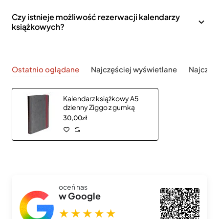
Czy istnieje możliwość rezerwacji kalendarzy
książkowych?
Ostatnio oglądane
Najczęściej wyświetlane
Najczęś
Kalendarz książkowy A5
dzienny Ziggo z gumką
30,00zł
oceń nas
w Google
★★★★★