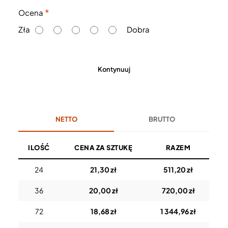
O
Ocena
c
Zła
Dobra
e
n
a
Kontynuuj
NETTO
BRUTTO
ILOŚĆ
CENA ZA SZTUKĘ
RAZEM
24
21,30 zł
511,20 zł
36
20,00 zł
720,00 zł
72
18,68 zł
1 344,96 zł