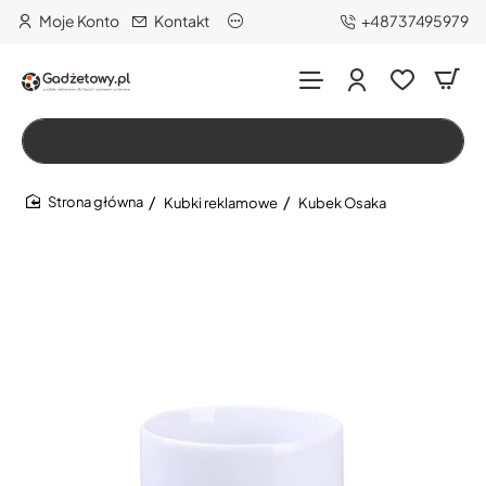
Moje Konto
Kontakt
+48737495979
Wszystko
Szukaj…
Kubki reklamowe
Kubek Osaka
home