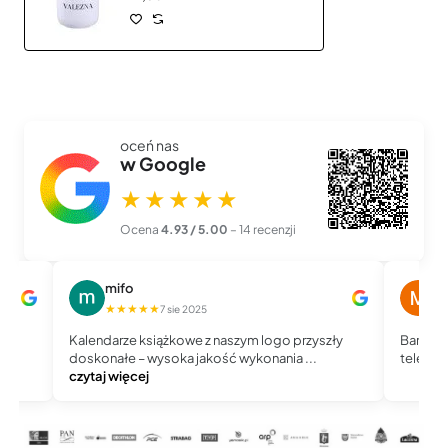
oceń nas
w Google
★★★★★
Ocena
4.93 / 5.00
– 14 recenzji
mifo
M
★★★★★
★
7 sie 2025
Kalendarze książkowe z naszym logo przyszły
Bardzo 
doskonałe – wysoka jakość wykonania ...
telefoni
czytaj więcej