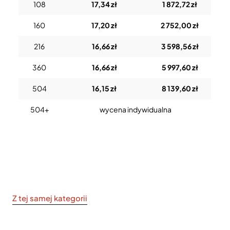
108
17,34 zł
1 872,72 zł
160
17,20 zł
2 752,00 zł
216
16,66 zł
3 598,56 zł
360
16,66 zł
5 997,60 zł
504
16,15 zł
8 139,60 zł
504+
wycena indywidualna
Z tej samej kategorii