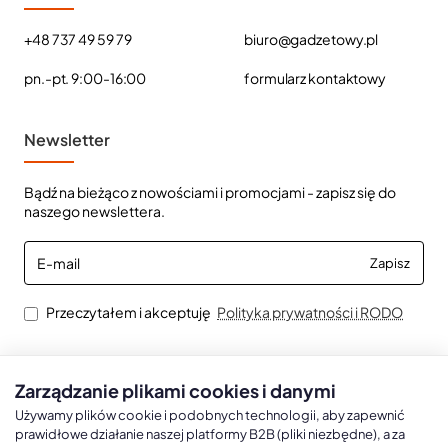
+48 737 49 59 79
biuro@gadzetowy.pl
pn.-pt. 9:00-16:00
formularz kontaktowy
Newsletter
Bądź na bieżąco z nowościami i promocjami - zapisz się do
naszego newslettera.
E-
Zapisz
mail
Przeczytałem i akceptuję
Polityka prywatności i RODO
Zarządzanie plikami cookies i danymi
Kalendarze książkowe
Kalendarze Ścienne
Kale
Używamy plików cookie i podobnych technologii, aby zapewnić
prawidłowe działanie naszej platformy B2B (pliki niezbędne), a za