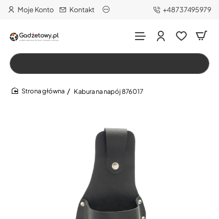
Moje Konto
Kontakt
+48737495979
Wszystko
Szukaj…
Kabura na napój 876017
home