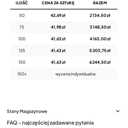
ILOŚĆ
CENA ZA SZTUKĘ
RAZEM
50
42,69 zł
2 134,50 zł
75
41,98 zł
3 148,50 zł
100
41,63 zł
4 163,00 zł
125
41,63 zł
5 203,75 zł
150
41,63 zł
6 244,50 zł
150+
wycena indywidualna
Stany Magazynowe
FAQ - najczęściej zadawane pytania