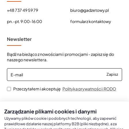
+48 737 49 59 79
biuro@gadzetowy.pl
pn.-pt. 9:00-16:00
formularz kontaktowy
Newsletter
Bądź na bieżąco z nowościami i promocjami - zapisz się do
naszego newslettera.
E-
Zapisz
mail
Przeczytałem i akceptuję
Polityka prywatności i RODO
Zarządzanie plikami cookies i danymi
Kalendarze książkowe
Kalendarze Ścienne
Kale
Używamy plików cookie i podobnych technologii, aby zapewnić
prawidłowe działanie naszej platformy B2B (pliki niezbędne), a za