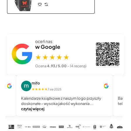
oceń nas
w Google
★★★★★
Ocena
4.93 / 5.00
– 14 recenzji
mifo
M
★★★★★
★
7 sie 2025
Kalendarze książkowe z naszym logo przyszły
Bardzo 
doskonałe – wysoka jakość wykonania ...
telefoni
czytaj więcej