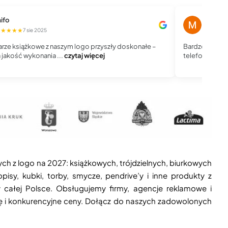
ifo
Magdale
★★★★★
★★★★
7 sie 2025
rze książkowe z naszym logo przyszły doskonałe –
Bardzo dobry 
jakość wykonania ...
czytaj więcej
telefoniczny, j
ych z logo na 2027: książkowych, trójdzielnych, biurkowych
isy, kubki, torby, smycze, pendrive’y i inne produkty z
 całej Polsce. Obsługujemy firmy, agencje reklamowe i
ję i konkurencyjne ceny. Dołącz do naszych zadowolonych