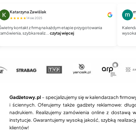
Katarzyna Zawiślak
m
★★★★★
14 sie 2025
Świetny kontakt z firmą na każdym etapie przygotowania
Kalenda
zamówienia, szybka realiz...
czytaj więcej
wysoka 
Gadżetowy.pl
– specjalizujemy się w kalendarzach firmow
i ściennych. Oferujemy także gadżety reklamowe: długop
nadrukiem. Realizujemy zamówienia online z dostawą w
instytucje. Gwarantujemy wysoką jakość, szybką realizac
klientów!