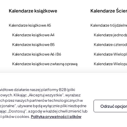
Kalendarze książkowe
Kalendarze Ście
Kalendarze książkowe A5
Kalendarze trójdzieln
Kalendarze książkowe A4
Kalendarze jednodz
Kalendarze książkowe B5
Kalendarze czterod
Kalendarze książkowe A6 i B6
Kalendarze Wielop
Kalendarze książkowe z własną oprawą
Kalendarze Wielop
łowe działanie naszej platformy B2B (pliki
gowych. Klikając „Akceptuj wszystkie”, wyrażasz
ych przez naszych partnerów technologicznych w
Odrzuć opcjo
opcjonalne”, używane będą wyłącznie pliki niezbędne
jąc „Dostosuj”, a zgodę w każdej chwili zmienić lub
 i plików cookies.
Polityka prywatności i plików
zedaży hurtowej B2B