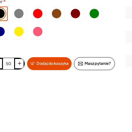
or
Dodaj do koszyka
Masz pytanie?