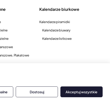
nne
Kalendarze biurkowe
e
Kalendarze piramidki
ielne
Kalendarze biuwary
zielne
Kalendarze listkowe
lanszowe
anszowe, Plakatowe
nalne
Dostosuj
Akceptuj wszystkie