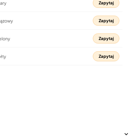
zary
Zapytaj
rązowy
Zapytaj
elony
Zapytaj
łty
Zapytaj