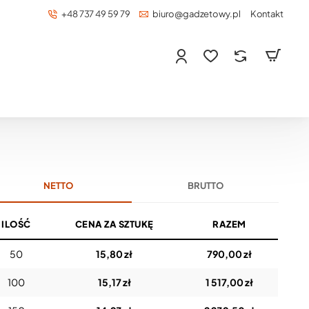
+48 737 49 59 79
biuro@gadzetowy.pl
Kontakt
NETTO
BRUTTO
ILOŚĆ
CENA ZA SZTUKĘ
RAZEM
50
15,80 zł
790,00 zł
100
15,17 zł
1 517,00 zł