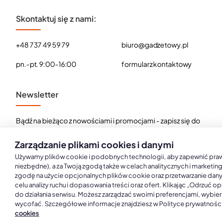
Skontaktuj się z nami:
+48 737 49 59 79
biuro@gadzetowy.pl
pn.-pt. 9:00-16:00
formularz kontaktowy
Newsletter
Bądź na bieżąco z nowościami i promocjami - zapisz się do
naszego newslettera.
Zarządzanie plikami cookies i danymi
E-
Zapisz
mail
Używamy plików cookie i podobnych technologii, aby zapewnić prawid
niezbędne), a za Twoją zgodą także w celach analitycznych i marketin
zgodę na użycie opcjonalnych plików cookie oraz przetwarzanie dan
Przeczytałem i akceptuję
Polityka prywatności i RODO
celu analizy ruchu i dopasowania treści oraz ofert. Klikając „Odrzuć 
do działania serwisu. Możesz zarządzać swoimi preferencjami, wybiera
wycofać. Szczegółowe informacje znajdziesz w Polityce prywatności
cookies
Copyright © 2026, Gadżetowy.pl, All Rights Reserved, Platforma spr