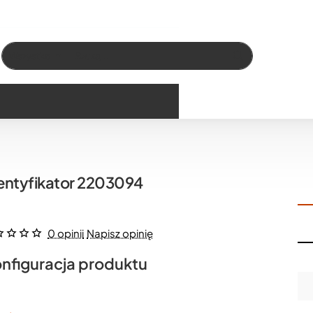
Wszystko
Szukaj…
entyfikator 2203094
0 opinii
Napisz opinię
nfiguracja produktu