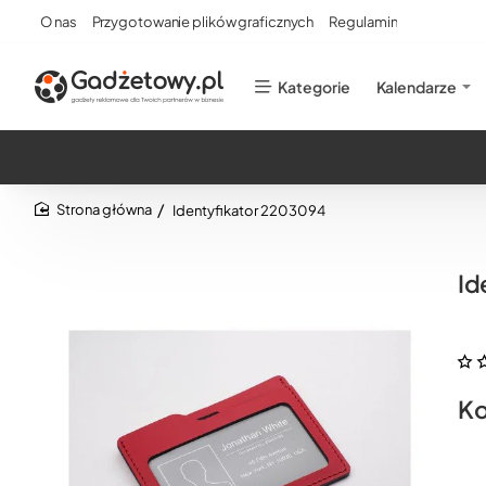
O nas
Przygotowanie plików graficznych
Regulamin
Kategorie
Kalendarze
Identyfikator 2203094
home
Id
Ko