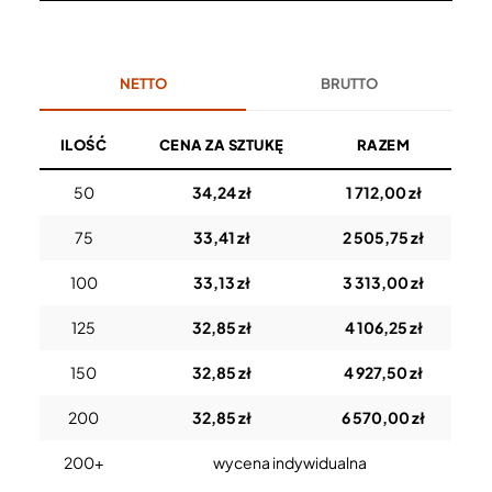
NETTO
BRUTTO
ILOŚĆ
CENA ZA SZTUKĘ
RAZEM
50
34,24 zł
1 712,00 zł
75
33,41 zł
2 505,75 zł
100
33,13 zł
3 313,00 zł
125
32,85 zł
4 106,25 zł
150
32,85 zł
4 927,50 zł
200
32,85 zł
6 570,00 zł
200+
wycena indywidualna