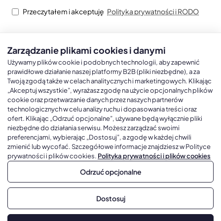
Przeczytałem i akceptuję
Polityka prywatności i RODO
Zarządzanie plikami cookies i danymi
Kalendarze książkowe
Kalendarze Ścienne
Kale
Używamy plików cookie i podobnych technologii, aby zapewnić
prawidłowe działanie naszej platformy B2B (pliki niezbędne), a za
Twoją zgodą także w celach analitycznych i marketingowych. Klikając
Kalendarze książkowe A5
Kalendarze trójdzielne
Kalen
„Akceptuj wszystkie”, wyrażasz zgodę na użycie opcjonalnych plików
cookie oraz przetwarzanie danych przez naszych partnerów
Kalendarze książkowe A4
Kalendarze jednodzielne
Kal
technologicznych w celu analizy ruchu i dopasowania treści oraz
Kalendarze książkowe B5
Kalendarze czterodzielne
Kal
ofert. Klikając „Odrzuć opcjonalne”, używane będą wyłącznie pliki
niezbędne do działania serwisu. Możesz zarządzać swoimi
Kalendarze książkowe A6 i B6
Kalendarze Wieloplanszowe
preferencjami, wybierając „Dostosuj”, a zgodę w każdej chwili
zmienić lub wycofać. Szczegółowe informacje znajdziesz w Polityce
Kalendarze książkowe z własną oprawą
Kalendarze Wielopanszowe, Plakatowe
prywatności i plików cookies.
Polityka prywatności i plików cookies
Odrzuć opcjonalne
Copyright © 2026, Gadżetowy.pl, All Rights Reserved, Platforma
Dostosuj
sprzedaży hurtowej B2B
Dodaj do koszyka