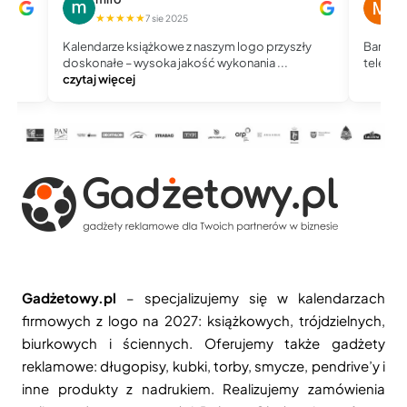
★★★★★
★
7 sie 2025
Kalendarze książkowe z naszym logo przyszły
Bardzo 
doskonałe – wysoka jakość wykonania ...
telefoni
czytaj więcej
Gadżetowy.pl
– specjalizujemy się w kalendarzach
firmowych z logo na 2027: książkowych, trójdzielnych,
biurkowych i ściennych. Oferujemy także gadżety
reklamowe: długopisy, kubki, torby, smycze, pendrive’y i
inne produkty z nadrukiem. Realizujemy zamówienia