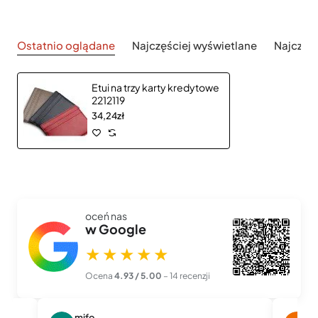
Ostatnio oglądane
Najczęściej wyświetlane
Najczęś
Etui na trzy karty kredytowe
2212119
34,24zł
oceń nas
w Google
★★★★★
Ocena
4.93 / 5.00
– 14 recenzji
mifo
M