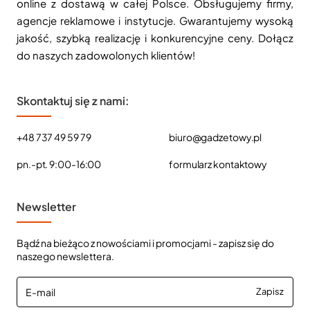
online z dostawą w całej Polsce. Obsługujemy firmy,
agencje reklamowe i instytucje. Gwarantujemy wysoką
jakość, szybką realizację i konkurencyjne ceny. Dołącz
do naszych zadowolonych klientów!
Skontaktuj się z nami:
+48 737 49 59 79
biuro@gadzetowy.pl
pn.-pt. 9:00-16:00
formularz kontaktowy
Newsletter
Bądź na bieżąco z nowościami i promocjami - zapisz się do
naszego newslettera.
E-
Zapisz
mail