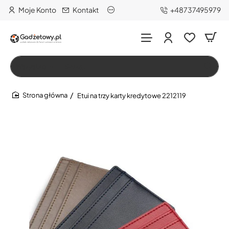
Moje Konto
Kontakt
+48737495979
Wszystko
Szukaj…
Etui na trzy karty kredytowe 2212119
home