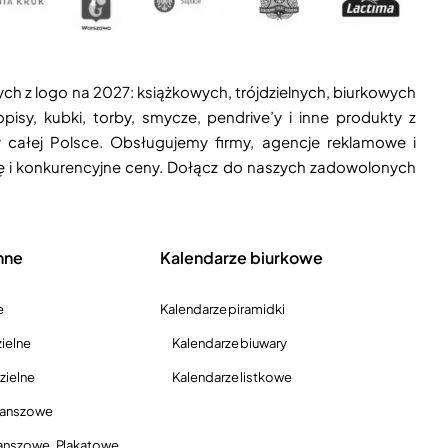
ych z logo na 2027: książkowych, trójdzielnych, biurkowych
isy, kubki, torby, smycze, pendrive’y i inne produkty z
 całej Polsce. Obsługujemy firmy, agencje reklamowe i
ję i konkurencyjne ceny. Dołącz do naszych zadowolonych
nne
Kalendarze biurkowe
e
Kalendarze piramidki
ielne
Kalendarze biuwary
zielne
Kalendarze listkowe
lanszowe
anszowe, Plakatowe