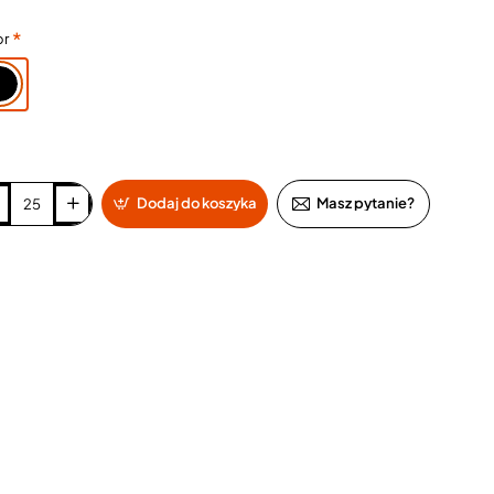
or
Dodaj do koszyka
Masz pytanie?