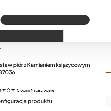
Wszystko
Szukaj…
6
staw piór z Kamieniem księżycowym
87036
0 opinii
Napisz opinię
nfiguracja produktu