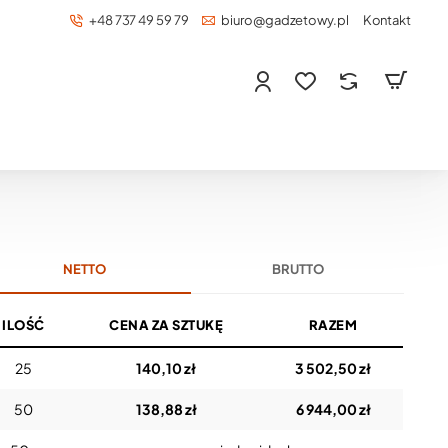
+48 737 49 59 79
biuro@gadzetowy.pl
Kontakt
NETTO
BRUTTO
ILOŚĆ
CENA ZA SZTUKĘ
RAZEM
25
140,10 zł
3 502,50 zł
50
138,88 zł
6 944,00 zł