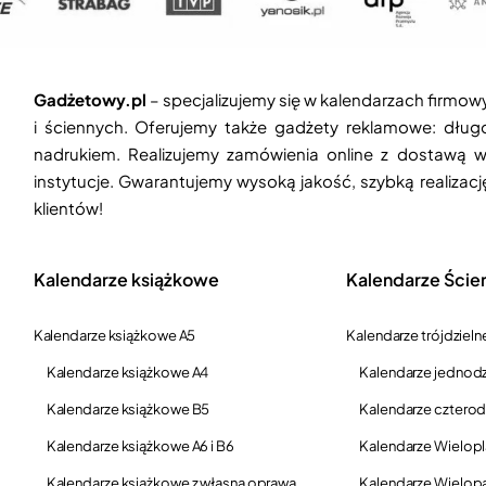
Gadżetowy.pl
– specjalizujemy się w kalendarzach firmow
i ściennych. Oferujemy także gadżety reklamowe: długop
nadrukiem. Realizujemy zamówienia online z dostawą w
instytucje. Gwarantujemy wysoką jakość, szybką realizac
klientów!
Kalendarze książkowe
Kalendarze Ście
Kalendarze książkowe A5
Kalendarze trójdzieln
Kalendarze książkowe A4
Kalendarze jednodz
Kalendarze książkowe B5
Kalendarze czterod
Kalendarze książkowe A6 i B6
Kalendarze Wielop
Kalendarze książkowe z własną oprawą
Kalendarze Wielop