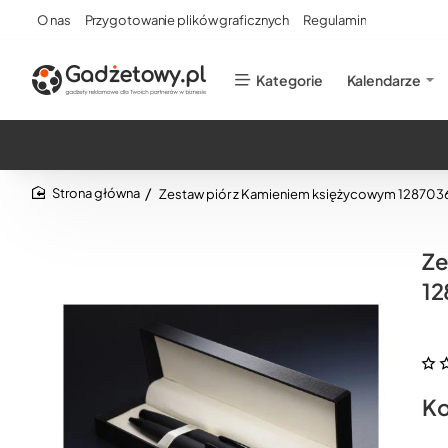
O nas
Przygotowanie plików graficznych
Regulamin
Kategorie
Kalendarze
Zestaw piór z Kamieniem księżycowym 128703
home
Ze
12
Ko