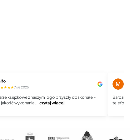
ifo
Magdale
★★★★★
★★★★
7 sie 2025
rze książkowe z naszym logo przyszły doskonałe –
Bardzo dobry 
jakość wykonania ...
czytaj więcej
telefoniczny, j