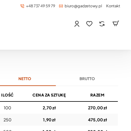
+48 737 49 59 79
biuro@gadzetowy.pl
Kontakt
NETTO
BRUTTO
ILOŚĆ
CENA ZA SZTUKĘ
RAZEM
100
2,70 zł
270,00 zł
250
1,90 zł
475,00 zł