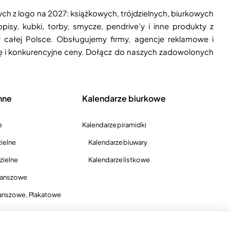
ych z logo na 2027: książkowych, trójdzielnych, biurkowych
isy, kubki, torby, smycze, pendrive’y i inne produkty z
 całej Polsce. Obsługujemy firmy, agencje reklamowe i
ję i konkurencyjne ceny. Dołącz do naszych zadowolonych
nne
Kalendarze biurkowe
e
Kalendarze piramidki
ielne
Kalendarze biuwary
zielne
Kalendarze listkowe
lanszowe
anszowe, Plakatowe