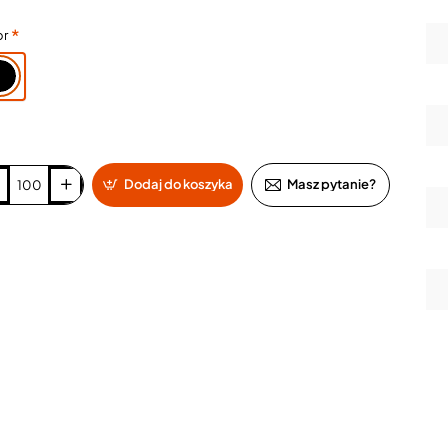
or
Dodaj do koszyka
Masz pytanie?