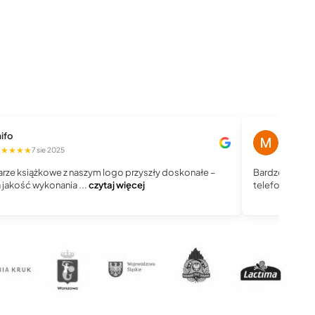
ifo
Magdale
★★★★★
★★★★
7 sie 2025
rze książkowe z naszym logo przyszły doskonałe –
Bardzo dobry 
jakość wykonania ...
czytaj więcej
telefoniczny, j