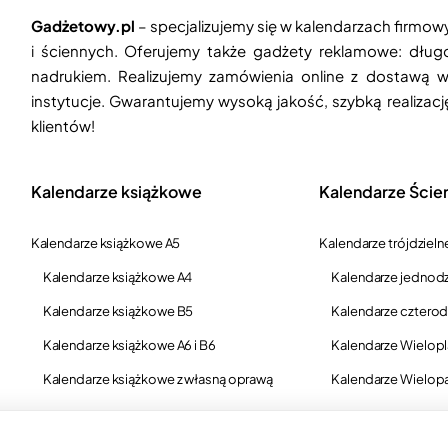
Gadżetowy.pl
– specjalizujemy się w kalendarzach firmow
i ściennych. Oferujemy także gadżety reklamowe: długop
nadrukiem. Realizujemy zamówienia online z dostawą w
instytucje. Gwarantujemy wysoką jakość, szybką realizac
klientów!
Kalendarze książkowe
Kalendarze Ście
Kalendarze książkowe A5
Kalendarze trójdzieln
Kalendarze książkowe A4
Kalendarze jednodz
Kalendarze książkowe B5
Kalendarze czterod
Kalendarze książkowe A6 i B6
Kalendarze Wielop
Kalendarze książkowe z własną oprawą
Kalendarze Wielop