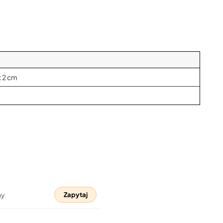
x 2 cm
ny
Zapytaj