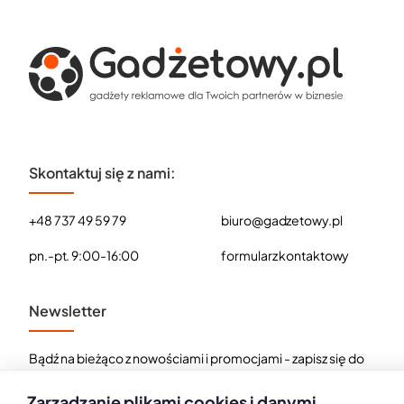
Skontaktuj się z nami:
+48 737 49 59 79
biuro@gadzetowy.pl
pn.-pt. 9:00-16:00
formularz kontaktowy
Newsletter
Bądź na bieżąco z nowościami i promocjami - zapisz się do
naszego newslettera.
Zarządzanie plikami cookies i danymi