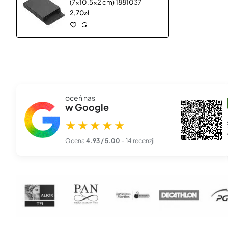
(7x10,5x2 cm) 1881037
2,70zł
oceń nas
szef00l 666
w Google
★★★★★
27 lis 2025
★★★★★
Piękna, profesjonalna robota. Zamówiłem kalendarze z logo
firmy i przyszły dokła...
czytaj więcej
Ocena
4.93 / 5.00
– 14 recenzji