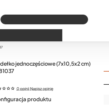
Wszystko
Szukaj…
37
dełko jednoczęściowe (7x10,5x2 cm)
81037
0 opinii
Napisz opinię
nfiguracja produktu