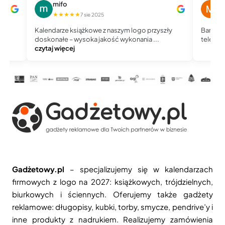
mifo
M
★★★★★
★
7 sie 2025
Kalendarze książkowe z naszym logo przyszły
Bardzo 
doskonałe – wysoka jakość wykonania ...
telefoni
czytaj więcej
Gadżetowy.pl
– specjalizujemy się w kalendarzach
firmowych z logo na 2027: książkowych, trójdzielnych,
biurkowych i ściennych. Oferujemy także gadżety
reklamowe: długopisy, kubki, torby, smycze, pendrive’y i
inne produkty z nadrukiem. Realizujemy zamówienia