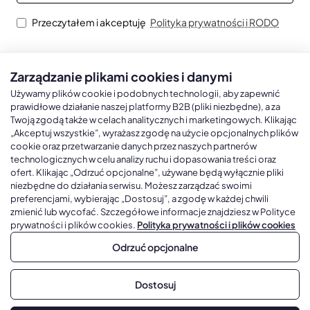
Przeczytałem i akceptuję
Polityka prywatności i RODO
Zarządzanie plikami cookies i danymi
Kalendarze książkowe
Kalendarze Ścienne
Kale
Używamy plików cookie i podobnych technologii, aby zapewnić
prawidłowe działanie naszej platformy B2B (pliki niezbędne), a za
Twoją zgodą także w celach analitycznych i marketingowych. Klikając
Kalendarze książkowe A5
Kalendarze trójdzielne
Kalen
„Akceptuj wszystkie”, wyrażasz zgodę na użycie opcjonalnych plików
cookie oraz przetwarzanie danych przez naszych partnerów
Kalendarze książkowe A4
Kalendarze jednodzielne
Kal
technologicznych w celu analizy ruchu i dopasowania treści oraz
Kalendarze książkowe B5
Kalendarze czterodzielne
Kal
ofert. Klikając „Odrzuć opcjonalne”, używane będą wyłącznie pliki
niezbędne do działania serwisu. Możesz zarządzać swoimi
Kalendarze książkowe A6 i B6
Kalendarze Wieloplanszowe
preferencjami, wybierając „Dostosuj”, a zgodę w każdej chwili
zmienić lub wycofać. Szczegółowe informacje znajdziesz w Polityce
Kalendarze książkowe z własną oprawą
Kalendarze Wielopanszowe, Plakatowe
prywatności i plików cookies.
Polityka prywatności i plików cookies
Odrzuć opcjonalne
Copyright © 2026, Gadżetowy.pl, All Rights Reserved, Platforma
Dostosuj
sprzedaży hurtowej B2B