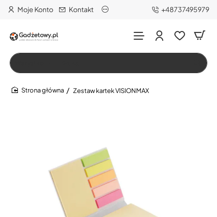
Moje Konto
Kontakt
+48737495979
Wszystko
Szukaj…
Zestaw kartek VISIONMAX
home