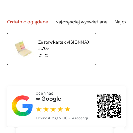
Ostatnio oglądane
Najczęściej wyświetlane
Najczęś
Zestaw kartek VISIONMAX
5,70zł
oceń nas
w Google
★★★★★
Ocena
4.93 / 5.00
– 14 recenzji