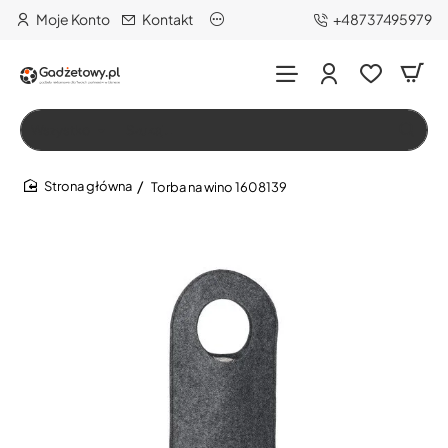
Moje Konto
Kontakt
+48737495979
Wszystko
Szukaj…
Torba na wino 1608139
home