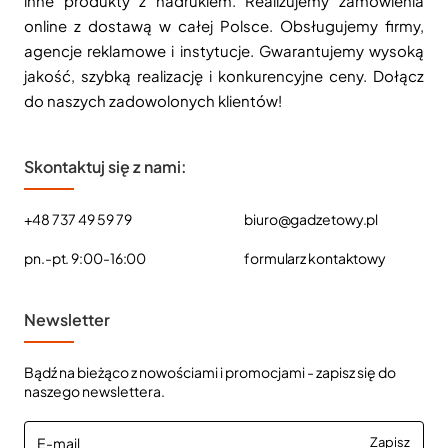
inne produkty z nadrukiem. Realizujemy zamówienia
online z dostawą w całej Polsce. Obsługujemy firmy,
agencje reklamowe i instytucje. Gwarantujemy wysoką
jakość, szybką realizację i konkurencyjne ceny. Dołącz
do naszych zadowolonych klientów!
Skontaktuj się z nami:
+48 737 49 59 79
biuro@gadzetowy.pl
pn.-pt. 9:00-16:00
formularz kontaktowy
Newsletter
Bądź na bieżąco z nowościami i promocjami - zapisz się do
naszego newslettera.
E-
Zapisz