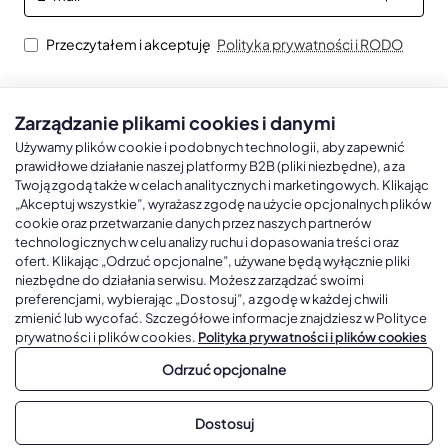
mail
Przeczytałem i akceptuję
Polityka prywatności i RODO
Zarządzanie plikami cookies i danymi
Kalendarze książkowe
Kalendarze Ścienne
Kale
Używamy plików cookie i podobnych technologii, aby zapewnić
prawidłowe działanie naszej platformy B2B (pliki niezbędne), a za
Twoją zgodą także w celach analitycznych i marketingowych. Klikając
Kalendarze książkowe A5
Kalendarze trójdzielne
Kalen
„Akceptuj wszystkie”, wyrażasz zgodę na użycie opcjonalnych plików
cookie oraz przetwarzanie danych przez naszych partnerów
Kalendarze książkowe A4
Kalendarze jednodzielne
Kal
technologicznych w celu analizy ruchu i dopasowania treści oraz
Kalendarze książkowe B5
Kalendarze czterodzielne
Kal
ofert. Klikając „Odrzuć opcjonalne”, używane będą wyłącznie pliki
niezbędne do działania serwisu. Możesz zarządzać swoimi
Kalendarze książkowe A6 i B6
Kalendarze Wieloplanszowe
preferencjami, wybierając „Dostosuj”, a zgodę w każdej chwili
zmienić lub wycofać. Szczegółowe informacje znajdziesz w Polityce
Kalendarze książkowe z własną oprawą
Kalendarze Wielopanszowe, Plakatowe
prywatności i plików cookies.
Polityka prywatności i plików cookies
Odrzuć opcjonalne
Copyright © 2026, Gadżetowy.pl, All Rights Reserved, Platforma
Dostosuj
sprzedaży hurtowej B2B