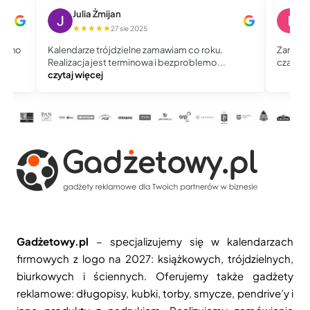
Julia Żmijan
I
★★★★★
★
27 sie 2025
równo
Kalendarze trójdzielne zamawiam co roku.
Zamawia
ęcej
Realizacja jest terminowa i bezproblemo...
czas i 
czytaj więcej
Gadżetowy.pl
– specjalizujemy się w kalendarzach
firmowych z logo na 2027: książkowych, trójdzielnych,
biurkowych i ściennych. Oferujemy także gadżety
reklamowe: długopisy, kubki, torby, smycze, pendrive’y i