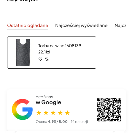
Ostatnio oglądane
Najczęściej wyświetlane
Najczęś
Torba na wino 1608139
22,11zł
oceń nas
w Google
★★★★★
Ocena
4.93 / 5.00
– 14 recenzji