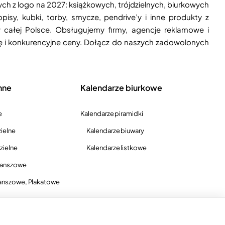
ych z logo na 2027: książkowych, trójdzielnych, biurkowych
isy, kubki, torby, smycze, pendrive’y i inne produkty z
 całej Polsce. Obsługujemy firmy, agencje reklamowe i
ję i konkurencyjne ceny. Dołącz do naszych zadowolonych
nne
Kalendarze biurkowe
e
Kalendarze piramidki
ielne
Kalendarze biuwary
zielne
Kalendarze listkowe
lanszowe
anszowe, Plakatowe