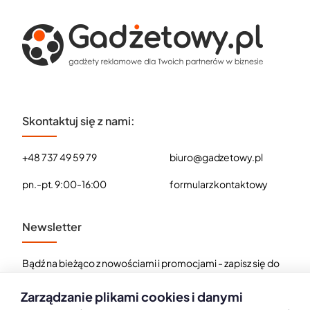
Skontaktuj się z nami:
+48 737 49 59 79
biuro@gadzetowy.pl
pn.-pt. 9:00-16:00
formularz kontaktowy
Newsletter
Bądź na bieżąco z nowościami i promocjami - zapisz się do
naszego newslettera.
Zarządzanie plikami cookies i danymi
E-