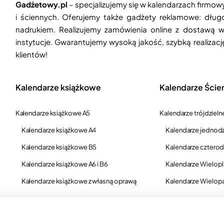
Gadżetowy.pl
– specjalizujemy się w kalendarzach firmow
i ściennych. Oferujemy także gadżety reklamowe: długop
nadrukiem. Realizujemy zamówienia online z dostawą w
instytucje. Gwarantujemy wysoką jakość, szybką realizac
klientów!
Kalendarze książkowe
Kalendarze Ście
Kalendarze książkowe A5
Kalendarze trójdzieln
Kalendarze książkowe A4
Kalendarze jednodz
Kalendarze książkowe B5
Kalendarze czterod
Kalendarze książkowe A6 i B6
Kalendarze Wielop
Kalendarze książkowe z własną oprawą
Kalendarze Wielop