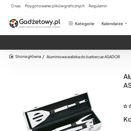
O nas
Przygotowanie plików graficznych
Regulamin
Kategorie
Kalendarze
Aluminiowa walizka do barbecue ASADOR
home
Al
A
Ko