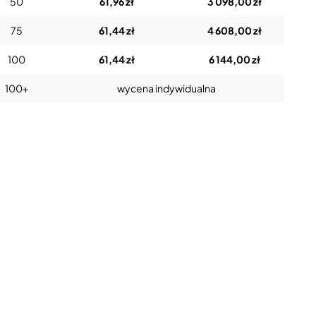
50
61,96 zł
3 098,00 zł
75
61,44 zł
4 608,00 zł
100
61,44 zł
6 144,00 zł
100+
wycena indywidualna