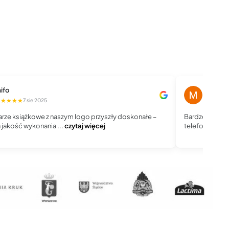
ifo
Magdale
★★★★★
★★★★
7 sie 2025
rze książkowe z naszym logo przyszły doskonałe –
Bardzo dobry 
jakość wykonania ...
czytaj więcej
telefoniczny, j