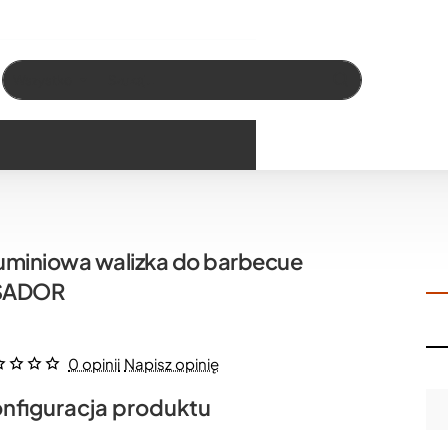
Wszystko
Szukaj…
uminiowa walizka do barbecue
SADOR
0 opinii
Napisz opinię
nfiguracja produktu