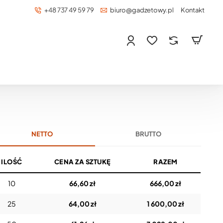
+48 737 49 59 79
biuro@gadzetowy.pl
Kontakt
NETTO
BRUTTO
ILOŚĆ
CENA ZA SZTUKĘ
RAZEM
10
66,60 zł
666,00 zł
25
64,00 zł
1 600,00 zł