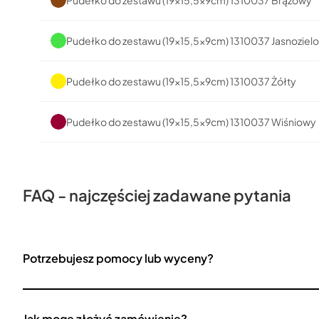
Pudełko do zestawu (19x15,5x9cm) 1310037 Jasnoziel
Pudełko do zestawu (19x15,5x9cm) 1310037 Żółty
Pudełko do zestawu (19x15,5x9cm) 1310037 Wiśniowy
FAQ - najczęściej zadawane pytania
Potrzebujesz pomocy lub wyceny?
Jak mogę złożyć zamówienie?