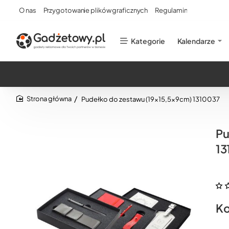
O nas
Przygotowanie plików graficznych
Regulamin
Kategorie
Kalendarze
Pudełko do zestawu (19x15,5x9cm) 1310037
home
Pu
13
Ko