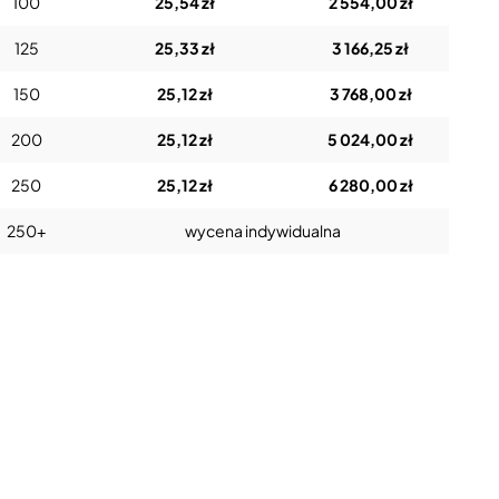
100
25,54 zł
2 554,00 zł
125
25,33 zł
3 166,25 zł
150
25,12 zł
3 768,00 zł
200
25,12 zł
5 024,00 zł
250
25,12 zł
6 280,00 zł
250+
wycena indywidualna