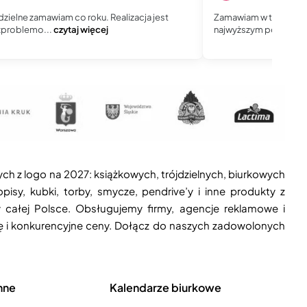
dzielne zamawiam co roku. Realizacja jest
Zamawiam w tej firmie 
zproblemo...
czytaj więcej
najwyższym poziomie. 
ych z logo na 2027: książkowych, trójdzielnych, biurkowych
isy, kubki, torby, smycze, pendrive’y i inne produkty z
 całej Polsce. Obsługujemy firmy, agencje reklamowe i
ję i konkurencyjne ceny. Dołącz do naszych zadowolonych
nne
Kalendarze biurkowe