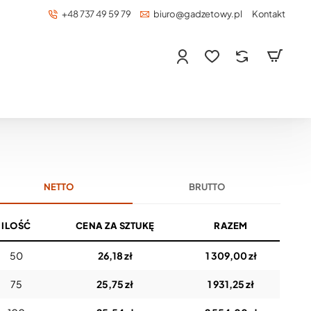
+48 737 49 59 79
biuro@gadzetowy.pl
Kontakt
NETTO
BRUTTO
ILOŚĆ
CENA ZA SZTUKĘ
RAZEM
50
26,18 zł
1 309,00 zł
75
25,75 zł
1 931,25 zł