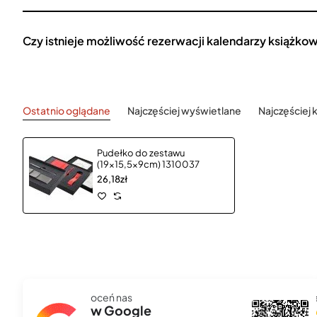
Czy istnieje możliwość rezerwacji kalendarzy książko
Ostatnio oglądane
Najczęściej wyświetlane
Najczęściej
Pudełko do zestawu
(19x15,5x9cm) 1310037
26,18zł
oceń nas
mifo
Ma
w Google
★★★★★
★
7 sie 2025