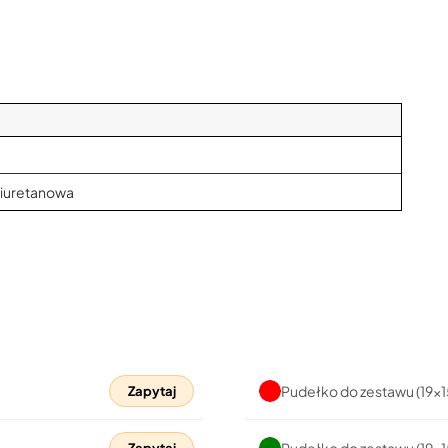
liuretanowa
Pudełko do zestawu (19x
Zapytaj
Pudełko do zestawu (19x