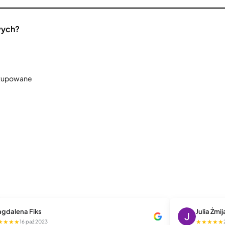
wych?
 kupowane
gdalena Fiks
Julia Żmi
★★★★
★★★★★
16 paź 2023