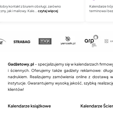
obry kontakt z biurem obsługi, zarówno
Kalendarze trój
zny, jak i mailowy. Kale...
czytaj więcej
terminowa i be
Gadżetowy.pl
– specjalizujemy się w kalendarzach firmow
i ściennych. Oferujemy także gadżety reklamowe: długop
nadrukiem. Realizujemy zamówienia online z dostawą w
instytucje. Gwarantujemy wysoką jakość, szybką realizac
klientów!
Kalendarze książkowe
Kalendarze Ście