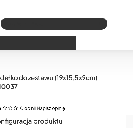
Wszystko
Szukaj…
dełko do zestawu (19x15,5x9cm)
10037
0 opinii
Napisz opinię
nfiguracja produktu