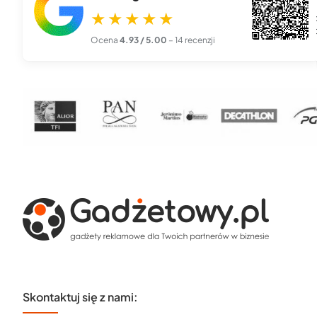
★★★★★
alendarze książkowe z naszym logo przyszły doskonałe –
Bardzo d
ysoka jakość wykonania ...
czytaj więcej
telefonic
Ocena
4.93 / 5.00
– 14 recenzji
Skontaktuj się z nami: