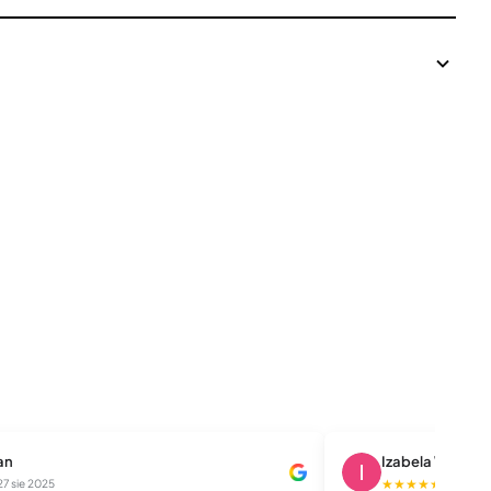
jan
Izabela Wawrzy
★★★★★
27 sie 2025
11 wrz 20