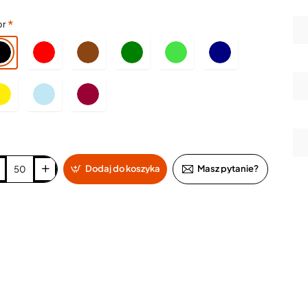
or
Dodaj do koszyka
Masz pytanie?