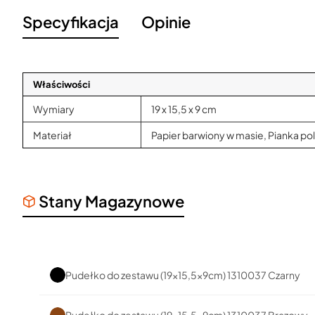
Specyfikacja
Opinie
Właściwości
Wymiary
19 x 15,5 x 9 cm
Materiał
Papier barwiony w masie, Pianka po
Stany Magazynowe
Pudełko do zestawu (19x15,5x9cm) 1310037 Czarny
Pudełko do zestawu (19x15,5x9cm) 1310037 Brązowy