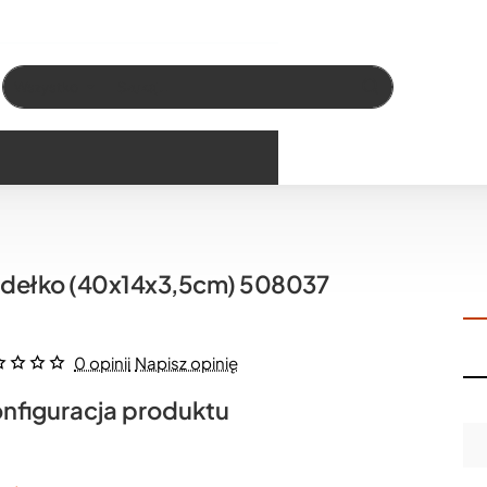
Wszystko
Szukaj…
dełko (40x14x3,5cm) 508037
0 opinii
Napisz opinię
nfiguracja produktu