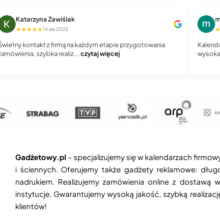
Katarzyna Zawiślak
m
★★★★★
14 sie 2025
Świetny kontakt z firmą na każdym etapie przygotowania
Kalenda
zamówienia, szybka realiz...
czytaj więcej
wysoka 
Gadżetowy.pl
– specjalizujemy się w kalendarzach firmow
i ściennych. Oferujemy także gadżety reklamowe: długop
nadrukiem. Realizujemy zamówienia online z dostawą w
instytucje. Gwarantujemy wysoką jakość, szybką realizac
klientów!