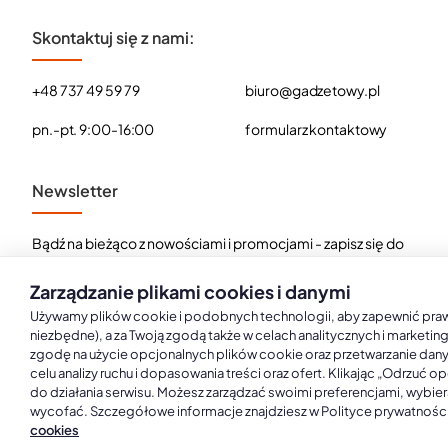
Skontaktuj się z nami:
+48 737 49 59 79
biuro@gadzetowy.pl
pn.-pt. 9:00-16:00
formularz kontaktowy
Newsletter
Bądź na bieżąco z nowościami i promocjami - zapisz się do
naszego newslettera.
Zarządzanie plikami cookies i danymi
E-
Zapisz
mail
Używamy plików cookie i podobnych technologii, aby zapewnić prawid
niezbędne), a za Twoją zgodą także w celach analitycznych i marketin
zgodę na użycie opcjonalnych plików cookie oraz przetwarzanie dan
Przeczytałem i akceptuję
Polityka prywatności i RODO
celu analizy ruchu i dopasowania treści oraz ofert. Klikając „Odrzuć 
do działania serwisu. Możesz zarządzać swoimi preferencjami, wybiera
wycofać. Szczegółowe informacje znajdziesz w Polityce prywatności
cookies
Copyright © 2026, Gadżetowy.pl, All Rights Reserved, Platforma spr