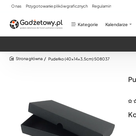
O nas
Przygotowanie plików graficznych
Regulamin
Kategorie
Kalendarze
Pudełko (40x14x3,5cm) 508037
home
Pu
Ko