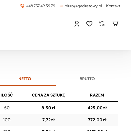
+48 737 49 59 79
biuro@gadzetowy.pl
Kontakt
NETTO
BRUTTO
ILOŚĆ
CENA ZA SZTUKĘ
RAZEM
50
8,50 zł
425,00 zł
100
7,72 zł
772,00 zł