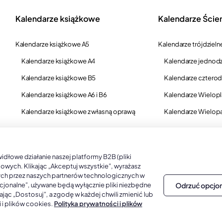
Kalendarze książkowe
Kalendarze Ście
Kalendarze książkowe A5
Kalendarze trójdzieln
Kalendarze książkowe A4
Kalendarze jednodz
Kalendarze książkowe B5
Kalendarze czterod
Kalendarze książkowe A6 i B6
Kalendarze Wielop
Kalendarze książkowe z własną oprawą
Kalendarze Wielop
łowe działanie naszej platformy B2B (pliki
gowych. Klikając „Akceptuj wszystkie”, wyrażasz
ych przez naszych partnerów technologicznych w
Odrzuć opcjo
opcjonalne”, używane będą wyłącznie pliki niezbędne
jąc „Dostosuj”, a zgodę w każdej chwili zmienić lub
 i plików cookies.
Polityka prywatności i plików
zedaży hurtowej B2B