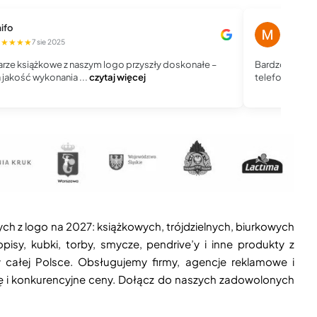
ifo
Magdale
★★★★★
★★★★
7 sie 2025
rze książkowe z naszym logo przyszły doskonałe –
Bardzo dobry 
jakość wykonania ...
czytaj więcej
telefoniczny, j
ych z logo na 2027: książkowych, trójdzielnych, biurkowych
isy, kubki, torby, smycze, pendrive’y i inne produkty z
 całej Polsce. Obsługujemy firmy, agencje reklamowe i
ję i konkurencyjne ceny. Dołącz do naszych zadowolonych