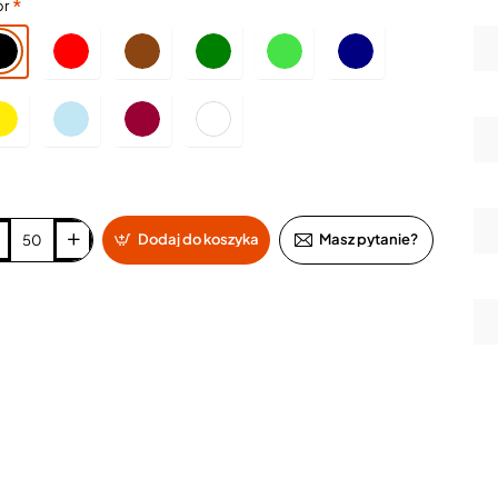
or
Dodaj do koszyka
Masz pytanie?