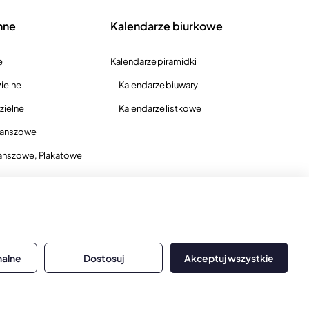
nne
Kalendarze biurkowe
e
Kalendarze piramidki
ielne
Kalendarze biuwary
zielne
Kalendarze listkowe
lanszowe
anszowe, Plakatowe
nalne
Dostosuj
Akceptuj wszystkie