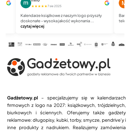
★★★★★
★
7 sie 2025
Kalendarze książkowe z naszym logo przyszły
Bardzo 
doskonałe – wysoka jakość wykonania ...
telefoni
czytaj więcej
Gadżetowy.pl
– specjalizujemy się w kalendarzach
firmowych z logo na 2027: książkowych, trójdzielnych,
biurkowych i ściennych. Oferujemy także gadżety
reklamowe: długopisy, kubki, torby, smycze, pendrive’y i
inne produkty z nadrukiem. Realizujemy zamówienia