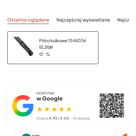
Ostatnio oglądane
Najczęściej wyświetlane
Najczęś
Pióro kulkowe 1344036
12,20zł
oceń nas
w Google
★★★★★
Ocena
4.93 / 5.00
– 14 recenzji
mifo
M