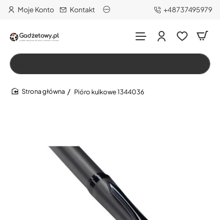
Moje Konto
Kontakt
+48737495979
Wszystko
Szukaj…
Pióro kulkowe 1344036
home