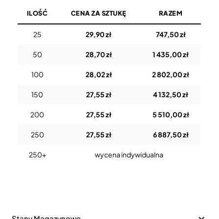
ILOŚĆ
CENA ZA SZTUKĘ
RAZEM
25
29,90 zł
747,50 zł
50
28,70 zł
1 435,00 zł
100
28,02 zł
2 802,00 zł
150
27,55 zł
4 132,50 zł
200
27,55 zł
5 510,00 zł
250
27,55 zł
6 887,50 zł
250+
wycena indywidualna
Stany Magazynowe