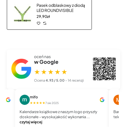
Pasek odblaskowy z diodą
LED ROUNDVISIBLE
29,90zł
oceń nas
w Google
★★★★★
Ocena
4.93 / 5.00
– 14 recenzji
mifo
M
★★★★★
★
7 sie 2025
Kalendarze książkowe z naszym logo przyszły
Bardzo 
doskonałe – wysoka jakość wykonania ...
telefoni
czytaj więcej