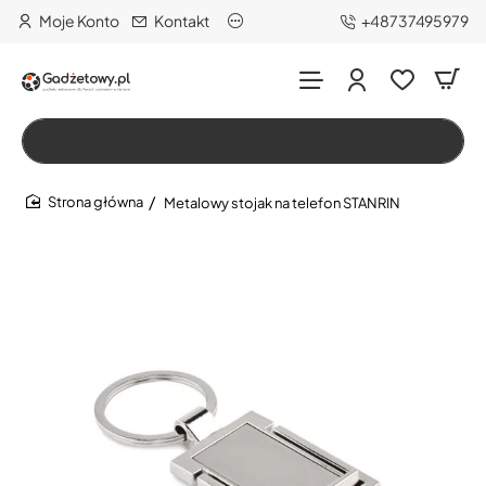
Moje Konto
Kontakt
+48737495979
Wszystko
Szukaj…
Metalowy stojak na telefon STANRIN
home