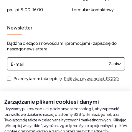
pn.-pt. 9:00-16:00
formularz kontaktowy
Newsletter
Bądź na bieżąco z nowościami i promocjami - zapisz się do
naszego newslettera.
E-
Zapisz
mail
Przeczytałem i akceptuję
Polityka prywatności i RODO
Zarządzanie plikami cookies i danymi
Kalendarze książkowe
Kalendarze Ścienne
Kale
Używamy plików cookie i podobnych technologii, aby zapewnić
prawidłowe działanie naszej platformy B2B (pliki niezbędne), a za
Twoją zgodą także w celach analitycznych i marketingowych. Klikając
Kalendarze książkowe A5
Kalendarze trójdzielne
Kalen
„Akceptuj wszystkie”, wyrażasz zgodę na użycie opcjonalnych plików
cookie oraz przetwarzanie danych przez naszych partnerów
Kalendarze książkowe A4
Kalendarze jednodzielne
Kal