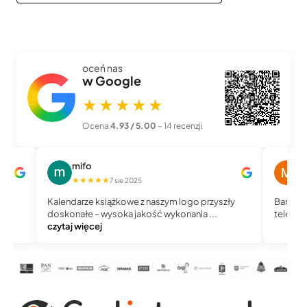
oceń nas
w Google
★★★★★
Ocena
4.93 / 5.00
– 14 recenzji
mifo
M
★★★★★
★
7 sie 2025
Kalendarze książkowe z naszym logo przyszły
Bardzo 
doskonałe – wysoka jakość wykonania ...
telefoni
czytaj więcej