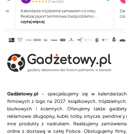
★★★★★
★
27 sie 2025
równo
Kalendarze trójdzielne zamawiam co roku.
Zamawia
ęcej
Realizacja jest terminowa i bezproblemo...
czas i 
czytaj więcej
Gadżetowy.pl
– specjalizujemy się w kalendarzach
firmowych z logo na 2027: książkowych, trójdzielnych,
biurkowych i ściennych. Oferujemy także gadżety
reklamowe: długopisy, kubki, torby, smycze, pendrive’y i
inne produkty z nadrukiem. Realizujemy zamówienia
online z dostawą w całej Polsce. Obsługujemy firmy,