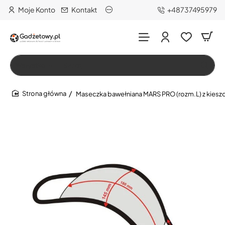
Moje Konto
Kontakt
+48737495979
Wszystko
Szukaj…
Maseczka bawełniana MARS PRO (rozm.L) z kieszo
home