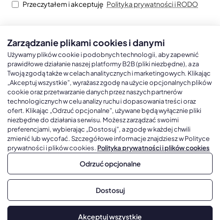
Przeczytałem i akceptuję
Polityka prywatności i RODO
Zarządzanie plikami cookies i danymi
Kalendarze książkowe
Kalendarze Ścienne
Kale
Używamy plików cookie i podobnych technologii, aby zapewnić
prawidłowe działanie naszej platformy B2B (pliki niezbędne), a za
Twoją zgodą także w celach analitycznych i marketingowych. Klikając
Kalendarze książkowe A5
Kalendarze trójdzielne
Kalen
„Akceptuj wszystkie”, wyrażasz zgodę na użycie opcjonalnych plików
cookie oraz przetwarzanie danych przez naszych partnerów
Kalendarze książkowe A4
Kalendarze jednodzielne
Kal
technologicznych w celu analizy ruchu i dopasowania treści oraz
Kalendarze książkowe B5
Kalendarze czterodzielne
Kal
ofert. Klikając „Odrzuć opcjonalne”, używane będą wyłącznie pliki
niezbędne do działania serwisu. Możesz zarządzać swoimi
Kalendarze książkowe A6 i B6
Kalendarze Wieloplanszowe
preferencjami, wybierając „Dostosuj”, a zgodę w każdej chwili
zmienić lub wycofać. Szczegółowe informacje znajdziesz w Polityce
Kalendarze książkowe z własną oprawą
Kalendarze Wielopanszowe, Plakatowe
prywatności i plików cookies.
Polityka prywatności i plików cookies
Odrzuć opcjonalne
Copyright © 2026, Gadżetowy.pl, All Rights Reserved, Platforma
Dostosuj
sprzedaży hurtowej B2B
Dodaj do koszyka
Akceptuj wszystkie