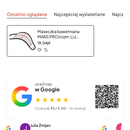
Ostatnio oglądane
Najczęściej wyświetlane
Najczęś
Maseczka bawełniana
MARS PRO (rozm.L) z
kieszonką i filtrem HEPA
19,04zł
1570165
oceń nas
w Google
★★★★★
Ocena
4.93 / 5.00
– 14 recenzji
Julia Żmijan
I