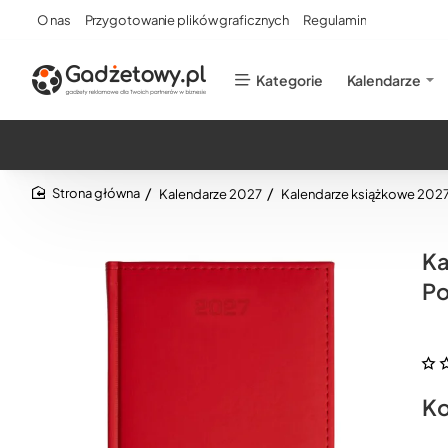
O nas
Przygotowanie plików graficznych
Regulamin
Kategorie
Kalendarze
Kalendarze 2027
Kalendarze książkowe 202
home
Ka
Po
Ko