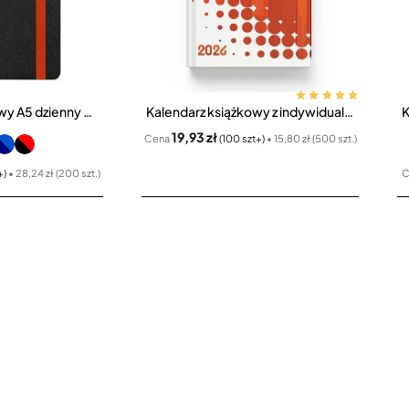
Kalendarz książkowy A5 dzienny Magic Laser z gumką
Kalendarz książkowy z indywidualną okładką A5 dzienny
Bestseller
19,93 zł
Cena
(100 szt+)
• 15,80 zł (500 szt.)
+)
• 28,24 zł (200 szt.)
C