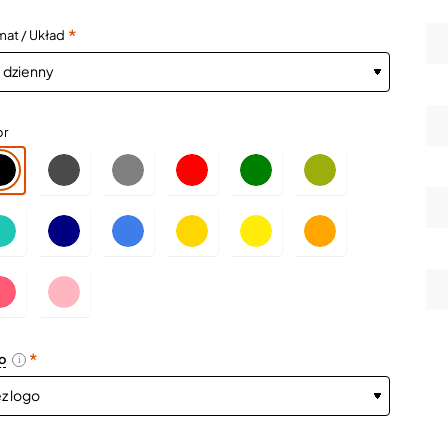
mat / Układ
or
o
i