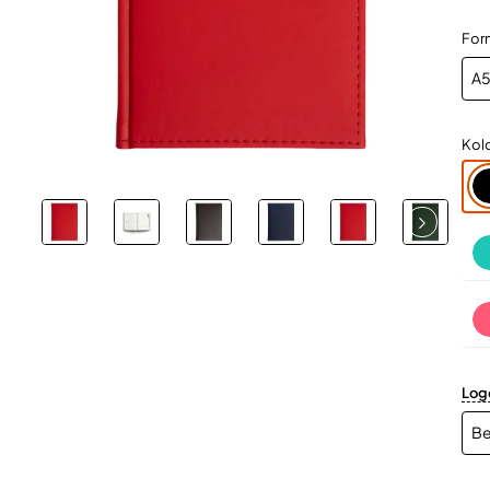
For
Kol
Log