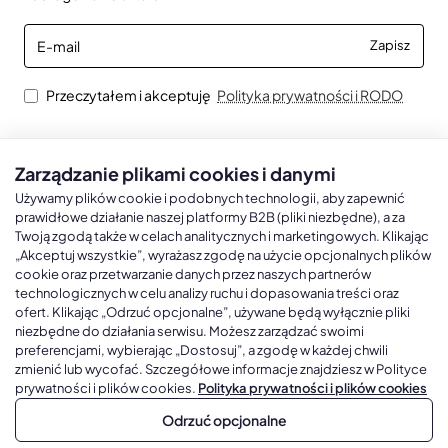
E-
Zapisz
mail
Przeczytałem i akceptuję
Polityka prywatności i RODO
Zarządzanie plikami cookies i danymi
Kalendarze książkowe
Kalendarze Ścienne
Kale
Używamy plików cookie i podobnych technologii, aby zapewnić
prawidłowe działanie naszej platformy B2B (pliki niezbędne), a za
Twoją zgodą także w celach analitycznych i marketingowych. Klikając
Kalendarze książkowe A5
Kalendarze trójdzielne
Kalen
„Akceptuj wszystkie”, wyrażasz zgodę na użycie opcjonalnych plików
cookie oraz przetwarzanie danych przez naszych partnerów
Kalendarze książkowe A4
Kalendarze jednodzielne
Kal
technologicznych w celu analizy ruchu i dopasowania treści oraz
Kalendarze książkowe B5
Kalendarze czterodzielne
Kal
ofert. Klikając „Odrzuć opcjonalne”, używane będą wyłącznie pliki
niezbędne do działania serwisu. Możesz zarządzać swoimi
Kalendarze książkowe A6 i B6
Kalendarze Wieloplanszowe
preferencjami, wybierając „Dostosuj”, a zgodę w każdej chwili
zmienić lub wycofać. Szczegółowe informacje znajdziesz w Polityce
Kalendarze książkowe z własną oprawą
Kalendarze Wielopanszowe, Plakatowe
prywatności i plików cookies.
Polityka prywatności i plików cookies
Odrzuć opcjonalne