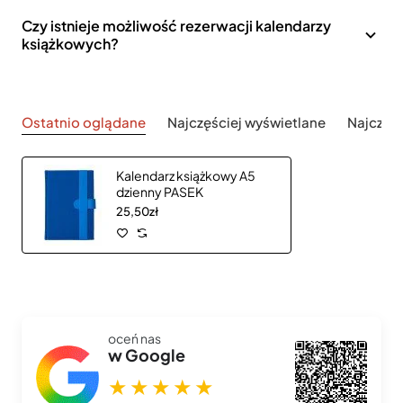
Czy istnieje możliwość rezerwacji kalendarzy
książkowych?
Ostatnio oglądane
Najczęściej wyświetlane
Najczęś
Kalendarz książkowy A5
dzienny PASEK
25,50zł
oceń nas
w Google
★★★★★