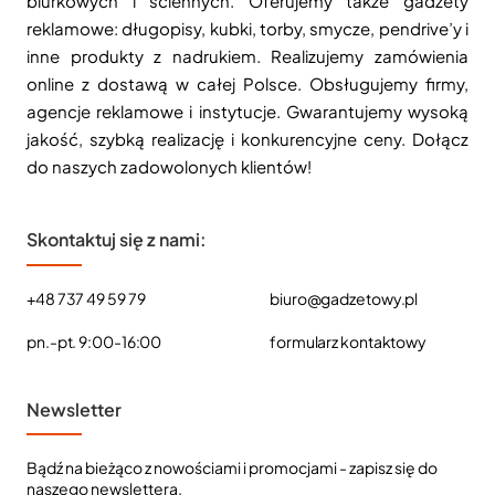
biurkowych i ściennych. Oferujemy także gadżety
reklamowe: długopisy, kubki, torby, smycze, pendrive’y i
inne produkty z nadrukiem. Realizujemy zamówienia
online z dostawą w całej Polsce. Obsługujemy firmy,
agencje reklamowe i instytucje. Gwarantujemy wysoką
jakość, szybką realizację i konkurencyjne ceny. Dołącz
do naszych zadowolonych klientów!
Skontaktuj się z nami:
+48 737 49 59 79
biuro@gadzetowy.pl
pn.-pt. 9:00-16:00
formularz kontaktowy
Newsletter
Bądź na bieżąco z nowościami i promocjami - zapisz się do
naszego newslettera.