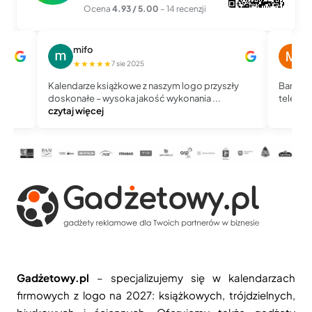
Ocena
4.93 / 5.00
– 14 recenzji
mifo
M
★★★★★
★
7 sie 2025
Kalendarze książkowe z naszym logo przyszły
Bardzo 
doskonałe – wysoka jakość wykonania ...
telefoni
czytaj więcej
Gadżetowy.pl
– specjalizujemy się w kalendarzach
firmowych z logo na 2027: książkowych, trójdzielnych,