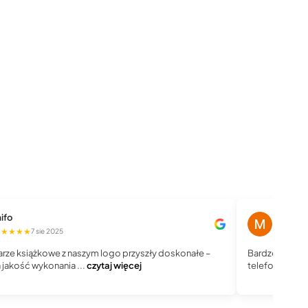
ifo
Magdale
★★★★★
★★★★
7 sie 2025
rze książkowe z naszym logo przyszły doskonałe –
Bardzo dobry 
jakość wykonania ...
czytaj więcej
telefoniczny, j