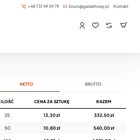
+48 737 49 59 79
biuro@gadzetowy.pl
Kontakt
NETTO
BRUTTO
ILOŚĆ
CENA ZA SZTUKĘ
RAZEM
25
13,30 zł
332,50 zł
50
10,80 zł
540,00 zł