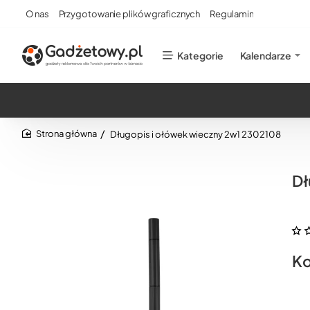
O nas
Przygotowanie plików graficznych
Regulamin
Kategorie
Kalendarze
Długopis i ołówek wieczny 2w1 2302108
home
Dł
Ko