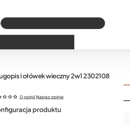
Wszystko
Szukaj…
ugopis i ołówek wieczny 2w1 2302108
0 opinii
Napisz opinię
nfiguracja produktu