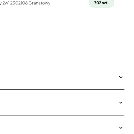
ny 2w1 2302108 Granatowy
702 szt.