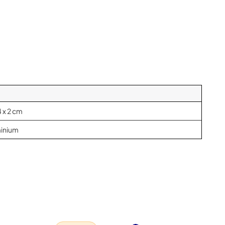
4 x 2 cm
inium