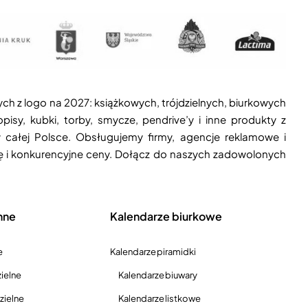
ych z logo na 2027: książkowych, trójdzielnych, biurkowych
isy, kubki, torby, smycze, pendrive’y i inne produkty z
 całej Polsce. Obsługujemy firmy, agencje reklamowe i
ję i konkurencyjne ceny. Dołącz do naszych zadowolonych
nne
Kalendarze biurkowe
e
Kalendarze piramidki
ielne
Kalendarze biuwary
zielne
Kalendarze listkowe