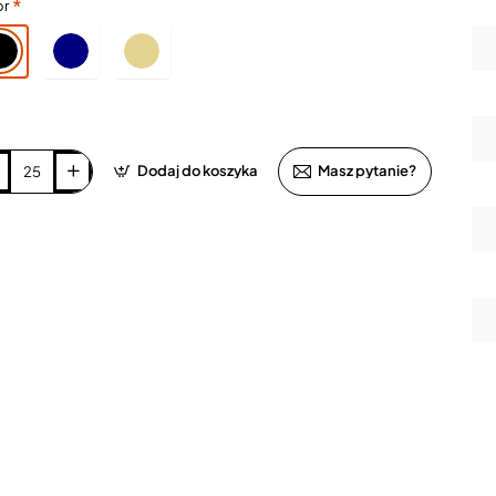
or
Dodaj do koszyka
Masz pytanie?