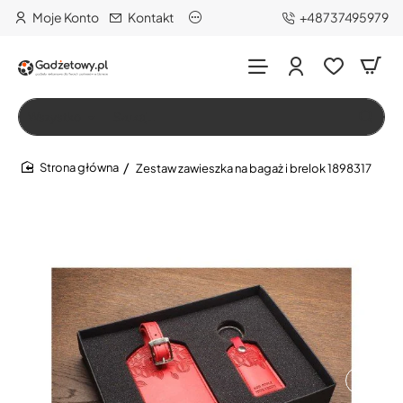
Moje Konto
Kontakt
+48737495979
Wszystko
Szukaj…
Zestaw zawieszka na bagaż i brelok 1898317
home