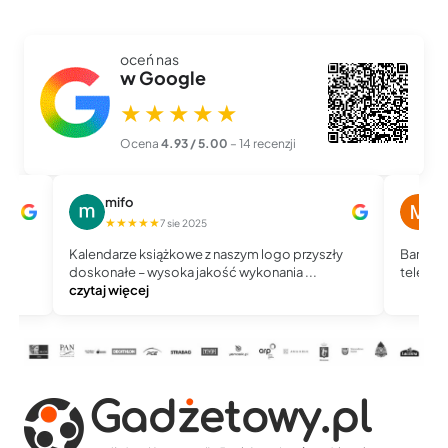
oceń nas
w Google
★★★★★
Ocena
4.93 / 5.00
– 14 recenzji
mifo
M
★★★★★
★
7 sie 2025
Kalendarze książkowe z naszym logo przyszły
Bardzo 
doskonałe – wysoka jakość wykonania ...
telefoni
czytaj więcej