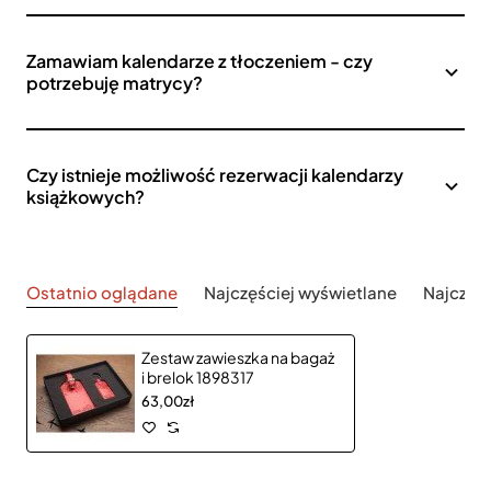
Zamawiam kalendarze z tłoczeniem - czy
potrzebuję matrycy?
Czy istnieje możliwość rezerwacji kalendarzy
książkowych?
Ostatnio oglądane
Najczęściej wyświetlane
Najczęś
Zestaw zawieszka na bagaż
i brelok 1898317
63,00zł