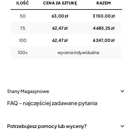
ILOŚĆ
CENA ZA SZTUKĘ
RAZEM
50
63,00 zł
3 150,00 zł
75
62,47 zł
4 685,25 zł
100
62,47 zł
6 247,00 zł
100+
wycena indywidualna
Stany Magazynowe
FAQ - najczęściej zadawane pytania
Potrzebujesz pomocy lub wyceny?