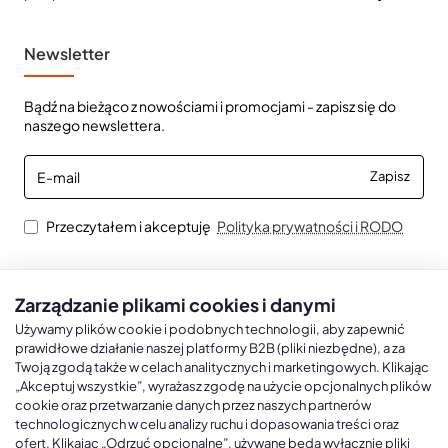
Newsletter
Bądź na bieżąco z nowościami i promocjami - zapisz się do
naszego newslettera.
E-
Zapisz
mail
Przeczytałem i akceptuję
Polityka prywatności i RODO
Zarządzanie plikami cookies i danymi
Kalendarze książkowe
Kalendarze Ścienne
Kale
Używamy plików cookie i podobnych technologii, aby zapewnić
prawidłowe działanie naszej platformy B2B (pliki niezbędne), a za
Twoją zgodą także w celach analitycznych i marketingowych. Klikając
Kalendarze książkowe A5
Kalendarze trójdzielne
Kalen
„Akceptuj wszystkie”, wyrażasz zgodę na użycie opcjonalnych plików
cookie oraz przetwarzanie danych przez naszych partnerów
Kalendarze książkowe A4
Kalendarze jednodzielne
Kal
technologicznych w celu analizy ruchu i dopasowania treści oraz
Kalendarze książkowe B5
Kalendarze czterodzielne
Kal
ofert. Klikając „Odrzuć opcjonalne”, używane będą wyłącznie pliki