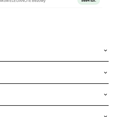
atników ELEGANOTE Beżowy
5884 szt.