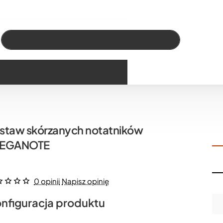
Wszystko
Szukaj…
staw skórzanych notatników
LEGANOTE
0 opinii
Napisz opinię
nfiguracja produktu