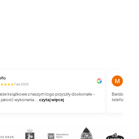
ifo
Magdale
★★★★★
★★★★
7 sie 2025
rze książkowe z naszym logo przyszły doskonałe –
Bardzo dobry 
jakość wykonania ...
czytaj więcej
telefoniczny, j