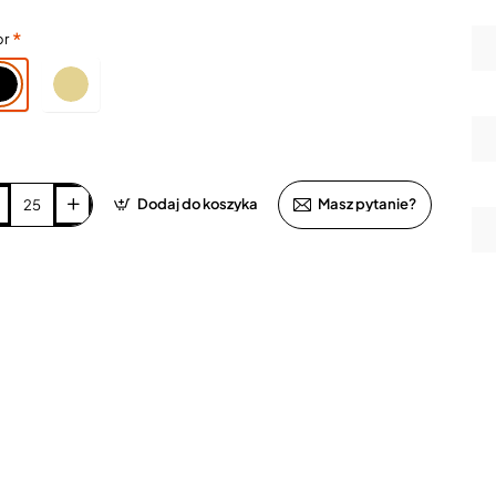
or
Dodaj do koszyka
Masz pytanie?