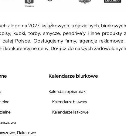
ych z logo na 2027: książkowych, trójdzielnych, biurkowych
isy, kubki, torby, smycze, pendrive’y i inne produkty z
 całej Polsce. Obsługujemy firmy, agencje reklamowe i
ję i konkurencyjne ceny. Dołącz do naszych zadowolonych
nne
Kalendarze biurkowe
e
Kalendarze piramidki
ielne
Kalendarze biuwary
zielne
Kalendarze listkowe
lanszowe
anszowe, Plakatowe