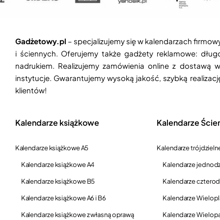
Gadżetowy.pl
– specjalizujemy się w kalendarzach firmow
i ściennych. Oferujemy także gadżety reklamowe: długop
nadrukiem. Realizujemy zamówienia online z dostawą w
instytucje. Gwarantujemy wysoką jakość, szybką realizac
klientów!
Kalendarze książkowe
Kalendarze Ście
Kalendarze książkowe A5
Kalendarze trójdzieln
Kalendarze książkowe A4
Kalendarze jednodz
Kalendarze książkowe B5
Kalendarze czterod
Kalendarze książkowe A6 i B6
Kalendarze Wielop
Kalendarze książkowe z własną oprawą
Kalendarze Wielop