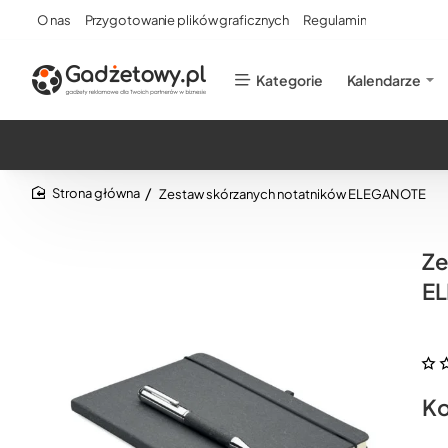
O nas
Przygotowanie plików graficznych
Regulamin
Kategorie
Kalendarze
Zestaw skórzanych notatników ELEGANOTE
home
Ze
E
Ko