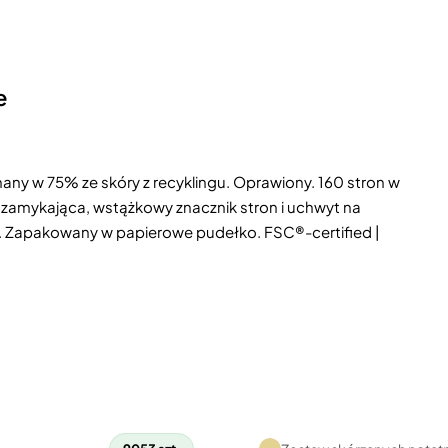
e
ny w 75% ze skóry z recyklingu. Oprawiony. 160 stron w
a zamykająca, wstążkowy znacznik stron i uchwyt na
. Zapakowany w papierowe pudełko. FSC®-certified |