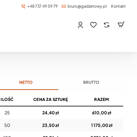
+48 737 49 59 79
biuro@gadzetowy.pl
Kontakt
NETTO
BRUTTO
ILOŚĆ
CENA ZA SZTUKĘ
RAZEM
25
24,40 zł
610,00 zł
50
23,50 zł
1 175,00 zł