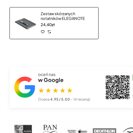
Zestaw skórzanych
notatników ELEGANOTE
24,40zł
oceń nas
szef00l 666
w Google
★★★★★
27 lis 2025
★★★★★
Piękna, profesjonalna robota. Zamówiłem kalendarze z logo
firmy i przyszły dokła...
czytaj więcej
Ocena
4.93 / 5.00
– 14 recenzji