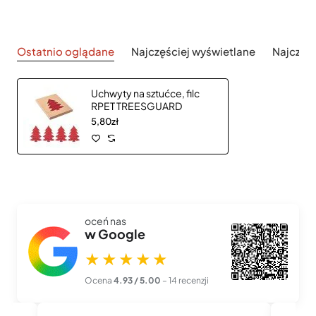
Ostatnio oglądane
Najczęściej wyświetlane
Najczęś
Uchwyty na sztućce, filc
RPET TREESGUARD
5,80zł
oceń nas
w Google
★★★★★
Ocena
4.93 / 5.00
– 14 recenzji