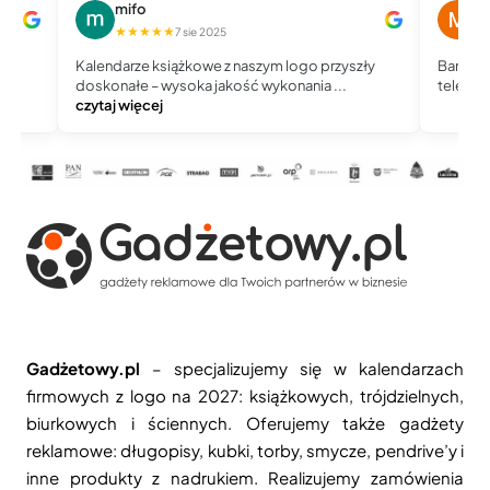
mifo
M
★★★★★
★
7 sie 2025
Kalendarze książkowe z naszym logo przyszły
Bardzo 
doskonałe – wysoka jakość wykonania ...
telefoni
czytaj więcej
Gadżetowy.pl
– specjalizujemy się w kalendarzach
firmowych z logo na 2027: książkowych, trójdzielnych,
biurkowych i ściennych. Oferujemy także gadżety
reklamowe: długopisy, kubki, torby, smycze, pendrive’y i
inne produkty z nadrukiem. Realizujemy zamówienia