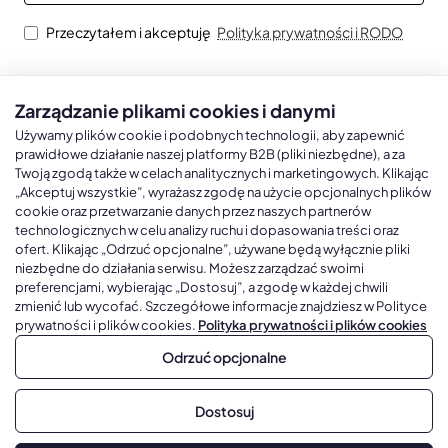
Przeczytałem i akceptuję
Polityka prywatności i RODO
Zarządzanie plikami cookies i danymi
Kalendarze książkowe
Kalendarze Ścienne
Kale
Używamy plików cookie i podobnych technologii, aby zapewnić
prawidłowe działanie naszej platformy B2B (pliki niezbędne), a za
Twoją zgodą także w celach analitycznych i marketingowych. Klikając
Kalendarze książkowe A5
Kalendarze trójdzielne
Kalen
„Akceptuj wszystkie”, wyrażasz zgodę na użycie opcjonalnych plików
cookie oraz przetwarzanie danych przez naszych partnerów
Kalendarze książkowe A4
Kalendarze jednodzielne
Kal
technologicznych w celu analizy ruchu i dopasowania treści oraz
Kalendarze książkowe B5
Kalendarze czterodzielne
Kal
ofert. Klikając „Odrzuć opcjonalne”, używane będą wyłącznie pliki
niezbędne do działania serwisu. Możesz zarządzać swoimi
Kalendarze książkowe A6 i B6
Kalendarze Wieloplanszowe
preferencjami, wybierając „Dostosuj”, a zgodę w każdej chwili
zmienić lub wycofać. Szczegółowe informacje znajdziesz w Polityce
Kalendarze książkowe z własną oprawą
Kalendarze Wielopanszowe, Plakatowe
prywatności i plików cookies.
Polityka prywatności i plików cookies
Odrzuć opcjonalne
Copyright © 2026, Gadżetowy.pl, All Rights Reserved, Platforma
Dostosuj
sprzedaży hurtowej B2B