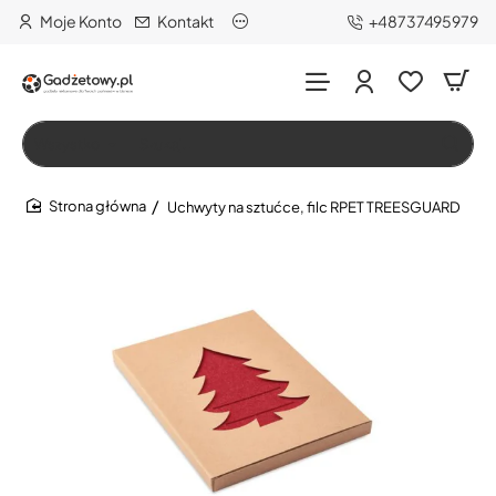
Moje Konto
Kontakt
+48737495979
Wszystko
Szukaj…
Uchwyty na sztućce, filc RPET TREESGUARD
home