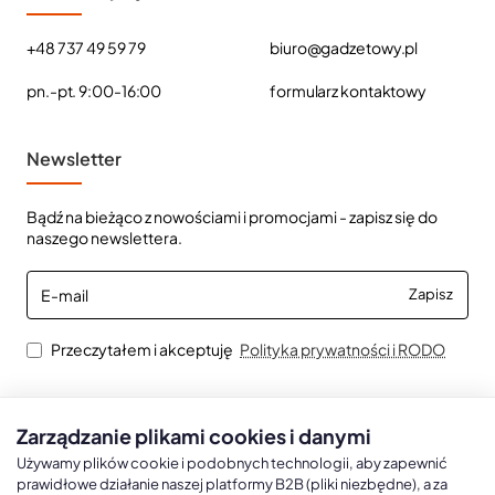
+48 737 49 59 79
biuro@gadzetowy.pl
pn.-pt. 9:00-16:00
formularz kontaktowy
Newsletter
Bądź na bieżąco z nowościami i promocjami - zapisz się do
naszego newslettera.
E-
Zapisz
mail
Przeczytałem i akceptuję
Polityka prywatności i RODO
Zarządzanie plikami cookies i danymi
Kalendarze książkowe
Kalendarze Ścienne
Kale
Używamy plików cookie i podobnych technologii, aby zapewnić
prawidłowe działanie naszej platformy B2B (pliki niezbędne), a za