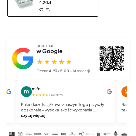
4,20zł
oceń nas
w Google
★★★★★
Ocena
4.93 / 5.00
– 14 recenzji
mifo
M
★★★★★
★
7 sie 2025
Kalendarze książkowe z naszym logo przyszły
Bardzo 
doskonałe – wysoka jakość wykonania ...
telefoni
czytaj więcej