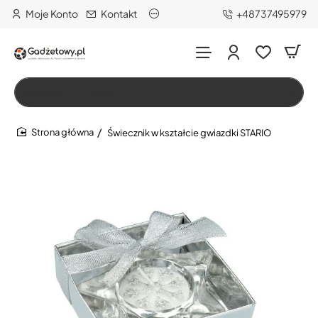
Moje Konto
Kontakt
+48737495979
Wszystko
Szukaj…
Świecznik w kształcie gwiazdki STARIO
home