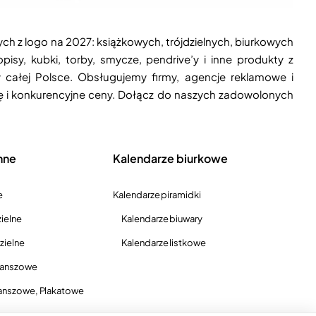
ych z logo na 2027: książkowych, trójdzielnych, biurkowych
isy, kubki, torby, smycze, pendrive’y i inne produkty z
 całej Polsce. Obsługujemy firmy, agencje reklamowe i
ję i konkurencyjne ceny. Dołącz do naszych zadowolonych
nne
Kalendarze biurkowe
e
Kalendarze piramidki
ielne
Kalendarze biuwary
zielne
Kalendarze listkowe
lanszowe
anszowe, Plakatowe