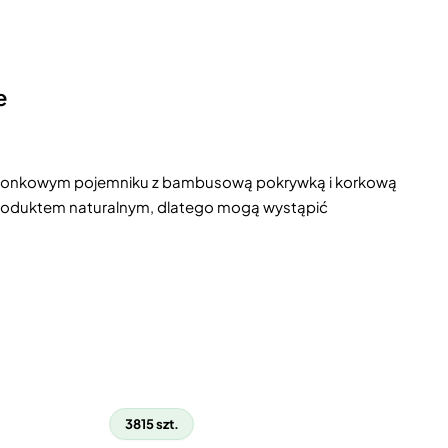
e
amionkowym pojemniku z bambusową pokrywką i korkową
 produktem naturalnym, dlatego mogą wystąpić
3815 szt.