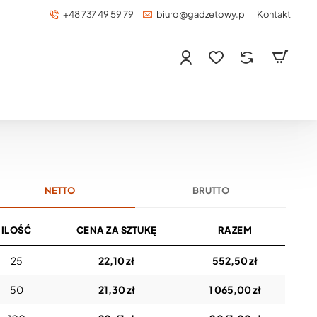
+48 737 49 59 79
biuro@gadzetowy.pl
Kontakt
NETTO
BRUTTO
ILOŚĆ
CENA ZA SZTUKĘ
RAZEM
25
22,10 zł
552,50 zł
50
21,30 zł
1 065,00 zł