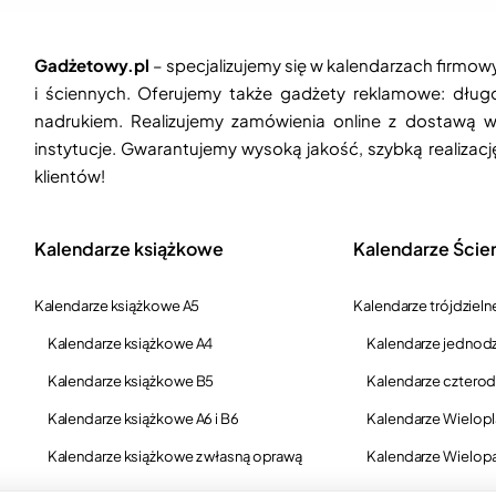
Gadżetowy.pl
– specjalizujemy się w kalendarzach firmow
i ściennych. Oferujemy także gadżety reklamowe: długop
nadrukiem. Realizujemy zamówienia online z dostawą w
instytucje. Gwarantujemy wysoką jakość, szybką realizac
klientów!
Kalendarze książkowe
Kalendarze Ście
Kalendarze książkowe A5
Kalendarze trójdzieln
Kalendarze książkowe A4
Kalendarze jednodz
Kalendarze książkowe B5
Kalendarze czterod
Kalendarze książkowe A6 i B6
Kalendarze Wielop
Kalendarze książkowe z własną oprawą
Kalendarze Wielop