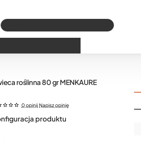
Wszystko
Szukaj…
ieca roślinna 80 gr MENKAURE
0 opinii
Napisz opinię
nfiguracja produktu