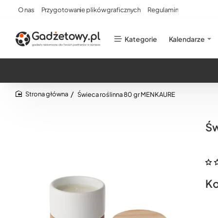
O nas
Przygotowanie plików graficznych
Regulamin
Kategorie
Kalendarze
Świeca roślinna 80 gr MENKAURE
home
Św
Ko