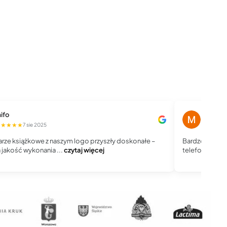
ifo
Magdale
★★★★★
★★★★
7 sie 2025
rze książkowe z naszym logo przyszły doskonałe –
Bardzo dobry 
jakość wykonania ...
czytaj więcej
telefoniczny, j