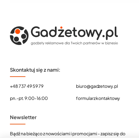
Skontaktuj się z nami:
+48 737 49 59 79
biuro@gadzetowy.pl
pn.-pt. 9:00-16:00
formularz kontaktowy
Newsletter
Bądź na bieżąco z nowościami i promocjami - zapisz się do