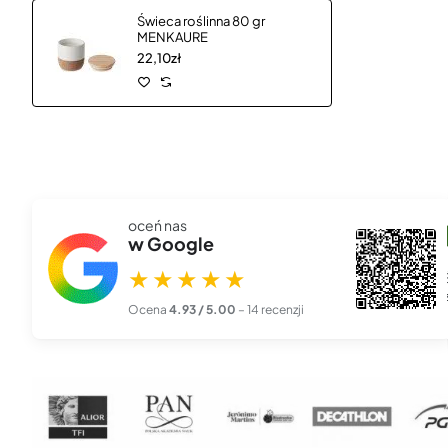
Świeca roślinna 80 gr
MENKAURE
22,10zł
oceń nas
szef00l 666
w Google
★★★★★
27 lis 2025
★★★★★
Piękna, profesjonalna robota. Zamówiłem kalendarze z logo
firmy i przyszły dokła...
czytaj więcej
Ocena
4.93 / 5.00
– 14 recenzji