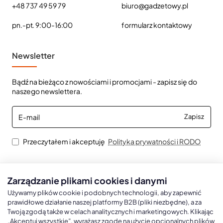
+48 737 49 59 79
biuro@gadzetowy.pl
pn.-pt. 9:00-16:00
formularz kontaktowy
Newsletter
Bądź na bieżąco z nowościami i promocjami - zapisz się do
naszego newslettera.
E-
Zapisz
mail
Przeczytałem i akceptuję
Polityka prywatności i RODO
Zarządzanie plikami cookies i danymi
Kalendarze książkowe
Kalendarze Ścienne
Kale
Używamy plików cookie i podobnych technologii, aby zapewnić
prawidłowe działanie naszej platformy B2B (pliki niezbędne), a za
Twoją zgodą także w celach analitycznych i marketingowych. Klikając
Kalendarze książkowe A5
Kalendarze trójdzielne
Kalen
„Akceptuj wszystkie”, wyrażasz zgodę na użycie opcjonalnych plików