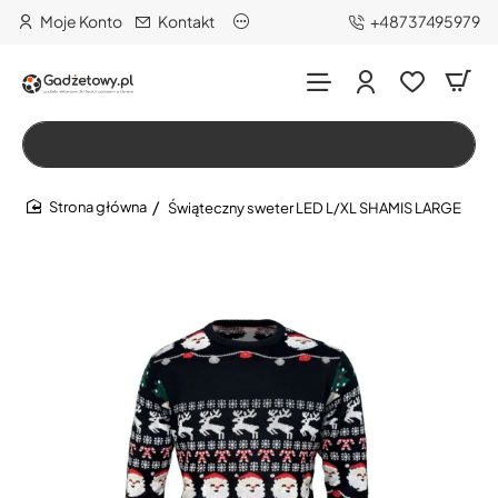
Moje Konto
Kontakt
+48737495979
Wszystko
Szukaj…
Świąteczny sweter LED L/XL SHAMIS LARGE
home