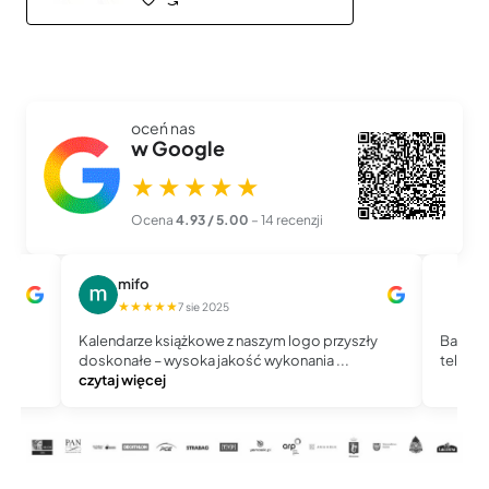
oceń nas
w Google
★★★★★
Ocena
4.93 / 5.00
– 14 recenzji
mifo
M
★★★★★
★
7 sie 2025
Kalendarze książkowe z naszym logo przyszły
Bardzo 
doskonałe – wysoka jakość wykonania ...
telefoni
czytaj więcej