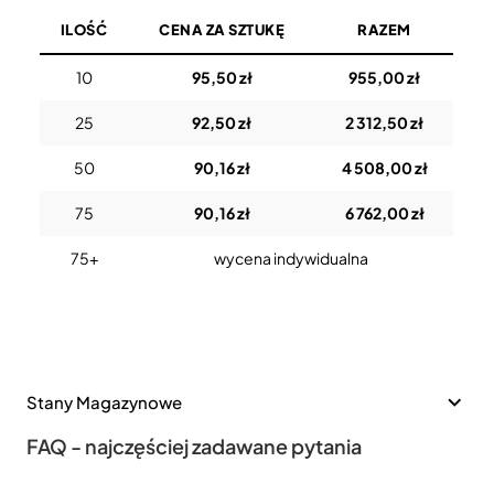
ILOŚĆ
CENA ZA SZTUKĘ
RAZEM
10
95,50 zł
955,00 zł
25
92,50 zł
2 312,50 zł
50
90,16 zł
4 508,00 zł
75
90,16 zł
6 762,00 zł
75+
wycena indywidualna
Stany Magazynowe
FAQ - najczęściej zadawane pytania