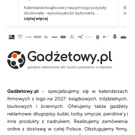
Kalendarze książkowe z naszym logo przyszły
Bardzo 
doskonałe – wysoka jakość wykonania ...
telefoni
czytaj więcej
Gadżetowy.pl
– specjalizujemy się w kalendarzach
firmowych z logo na 2027: książkowych, trójdzielnych,
biurkowych i ściennych. Oferujemy także gadżety
reklamowe: długopisy, kubki, torby, smycze, pendrive’y i
inne produkty z nadrukiem. Realizujemy zamówienia
online z dostawą w całej Polsce. Obsługujemy firmy,