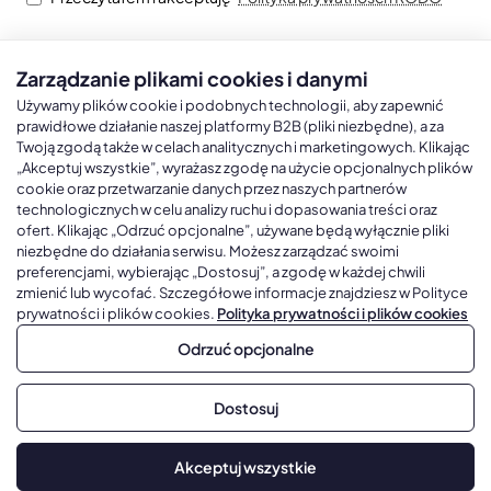
Zarządzanie plikami cookies i danymi
Kalendarze książkowe
Kalendarze Ścienne
Kale
Używamy plików cookie i podobnych technologii, aby zapewnić
prawidłowe działanie naszej platformy B2B (pliki niezbędne), a za
Twoją zgodą także w celach analitycznych i marketingowych. Klikając
Kalendarze książkowe A5
Kalendarze trójdzielne
Kalen
„Akceptuj wszystkie”, wyrażasz zgodę na użycie opcjonalnych plików
cookie oraz przetwarzanie danych przez naszych partnerów
Kalendarze książkowe A4
Kalendarze jednodzielne
Kal
technologicznych w celu analizy ruchu i dopasowania treści oraz
ofert. Klikając „Odrzuć opcjonalne”, używane będą wyłącznie pliki
Kalendarze książkowe B5
Kalendarze czterodzielne
Kal
niezbędne do działania serwisu. Możesz zarządzać swoimi
Kalendarze książkowe A6 i B6
Kalendarze Wieloplanszowe
preferencjami, wybierając „Dostosuj”, a zgodę w każdej chwili
zmienić lub wycofać. Szczegółowe informacje znajdziesz w Polityce
Kalendarze książkowe z własną oprawą
Kalendarze Wielopanszowe, Plakatowe
prywatności i plików cookies.
Polityka prywatności i plików cookies
Odrzuć opcjonalne
Copyright © 2026, Gadżetowy.pl, All Rights Reserved, Platforma
Dostosuj
sprzedaży hurtowej B2B
Akceptuj wszystkie