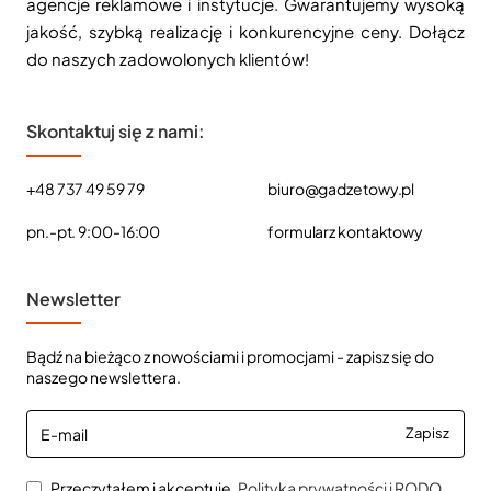
agencje reklamowe i instytucje. Gwarantujemy wysoką
jakość, szybką realizację i konkurencyjne ceny. Dołącz
do naszych zadowolonych klientów!
Skontaktuj się z nami:
+48 737 49 59 79
biuro@gadzetowy.pl
pn.-pt. 9:00-16:00
formularz kontaktowy
Newsletter
Bądź na bieżąco z nowościami i promocjami - zapisz się do
naszego newslettera.
E-
Zapisz
mail
Przeczytałem i akceptuję
Polityka prywatności i RODO