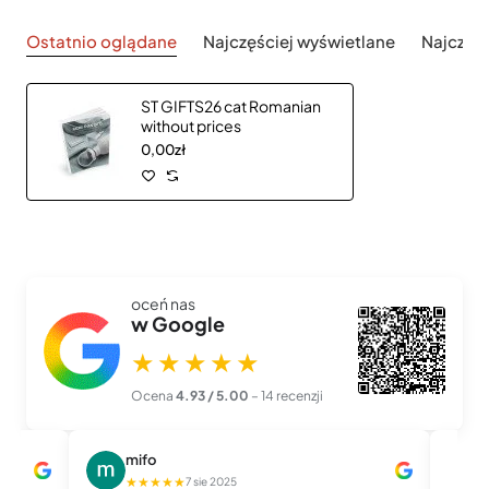
Ostatnio oglądane
Najczęściej wyświetlane
Najczęś
ST GIFTS26 cat Romanian
without prices
0,00zł
oceń nas
w Google
★★★★★
Ocena
4.93 / 5.00
– 14 recenzji
mifo
M
★★★★★
★
7 sie 2025