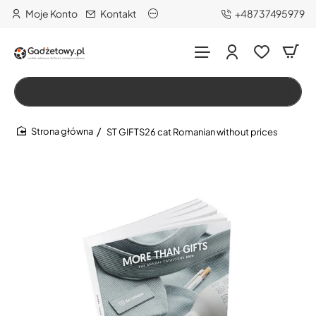
Moje Konto
Kontakt
+48737495979
Wszystko
Szukaj…
ST GIFTS26 cat Romanian without prices
home