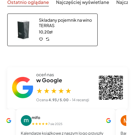
Ostatnio oglądane
Najczęściej wyświetlane
Najczęś
Skladany pojemnik na wino
TERRAS
10,20zł
oceń nas
w Google
★★★★★
Ocena
4.93 / 5.00
– 14 recenzji
mifo
M
★★★★★
★
7 sie 2025
Kalendarze książkowe z naszym logo przyszły
Bardzo 