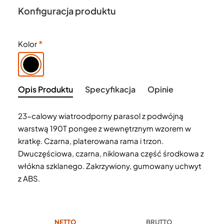
Konfiguracja produktu
Kolor
Opis Produktu
Specyfikacja
Opinie
23-calowy wiatroodporny parasol z podwójną
warstwą 190T pongee z wewnętrznym wzorem w
kratkę. Czarna, platerowana rama i trzon.
Dwuczęściowa, czarna, niklowana część środkowa z
włókna szklanego. Zakrzywiony, gumowany uchwyt
z ABS.
NETTO
BRUTTO