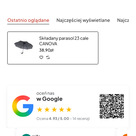
Ostatnio oglądane
Najczęściej wyświetlane
Najczęś
Składany parasol 23 cale
CANOVA
38,90zł
oceń nas
w Google
★★★★★
Ocena
4.93 / 5.00
– 14 recenzji