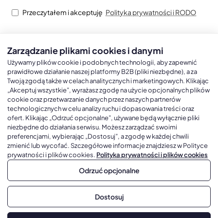
Przeczytałem i akceptuję
Polityka prywatności i RODO
Zarządzanie plikami cookies i danymi
Kalendarze książkowe
Kalendarze Ścienne
Kale
Używamy plików cookie i podobnych technologii, aby zapewnić
prawidłowe działanie naszej platformy B2B (pliki niezbędne), a za
Twoją zgodą także w celach analitycznych i marketingowych. Klikając
Kalendarze książkowe A5
Kalendarze trójdzielne
Kalen
„Akceptuj wszystkie”, wyrażasz zgodę na użycie opcjonalnych plików
cookie oraz przetwarzanie danych przez naszych partnerów
Kalendarze książkowe A4
Kalendarze jednodzielne
Kal
technologicznych w celu analizy ruchu i dopasowania treści oraz
Kalendarze książkowe B5
Kalendarze czterodzielne
Kal
ofert. Klikając „Odrzuć opcjonalne”, używane będą wyłącznie pliki
niezbędne do działania serwisu. Możesz zarządzać swoimi
Kalendarze książkowe A6 i B6
Kalendarze Wieloplanszowe
preferencjami, wybierając „Dostosuj”, a zgodę w każdej chwili
zmienić lub wycofać. Szczegółowe informacje znajdziesz w Polityce
Kalendarze książkowe z własną oprawą
Kalendarze Wielopanszowe, Plakatowe
prywatności i plików cookies.
Polityka prywatności i plików cookies
Odrzuć opcjonalne
Copyright © 2026, Gadżetowy.pl, All Rights Reserved, Platforma
Dostosuj
sprzedaży hurtowej B2B
Dodaj do koszyka