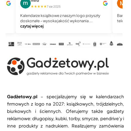
mifo
M
★★★★★
★
7 sie 2025
Kalendarze książkowe z naszym logo przyszły
Bardzo 
doskonałe – wysoka jakość wykonania ...
telefoni
czytaj więcej
Gadżetowy.pl
– specjalizujemy się w kalendarzach
firmowych z logo na 2027: książkowych, trójdzielnych,
biurkowych i ściennych. Oferujemy także gadżety
reklamowe: długopisy, kubki, torby, smycze, pendrive’y i
inne produkty z nadrukiem. Realizujemy zamówienia