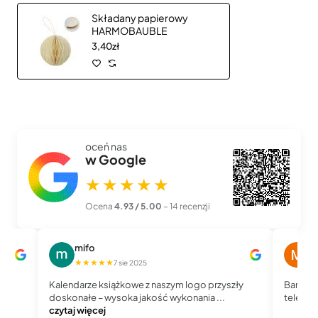
Składany papierowy
HARMOBAUBLE
3,40zł
oceń nas
w Google
★★★★★
Ocena
4.93 / 5.00
– 14 recenzji
mifo
M
★★★★★
★
7 sie 2025
Kalendarze książkowe z naszym logo przyszły
Bardzo 
doskonałe – wysoka jakość wykonania ...
telefoni
czytaj więcej