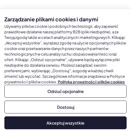
Zarządzanie plikami cookies i danymi
Kalendarze książkowe
Kalendarze Ścienne
Kale
Używamy plików cookie i podobnych technologii, aby zapewnić
prawidłowe działanie naszej platformy B2B (pliki niezbędne), a za
Twoją zgodą także w celach analitycznych i marketingowych. Klikając
Kalendarze książkowe A5
Kalendarze trójdzielne
Kalen
„Akceptuj wszystkie”, wyrażasz zgodę na użycie opcjonalnych plików
cookie oraz przetwarzanie danych przez naszych partnerów
Kalendarze książkowe A4
Kalendarze jednodzielne
Kal
technologicznych w celu analizy ruchu i dopasowania treści oraz
Kalendarze książkowe B5
Kalendarze czterodzielne
Kal
ofert. Klikając „Odrzuć opcjonalne”, używane będą wyłącznie pliki
niezbędne do działania serwisu. Możesz zarządzać swoimi
Kalendarze książkowe A6 i B6
Kalendarze Wieloplanszowe
preferencjami, wybierając „Dostosuj”, a zgodę w każdej chwili
zmienić lub wycofać. Szczegółowe informacje znajdziesz w Polityce
Kalendarze książkowe z własną oprawą
Kalendarze Wielopanszowe, Plakatowe
prywatności i plików cookies.
Polityka prywatności i plików cookies
Odrzuć opcjonalne
Copyright © 2026, Gadżetowy.pl, All Rights Reserved, Platforma
Dostosuj
sprzedaży hurtowej B2B
Dodaj do koszyka
Akceptuj wszystkie