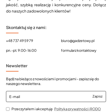
jakość, szybką realizację i konkurencyjne ceny. Dołącz
do naszych zadowolonych klientów!
Skontaktuj się z nami:
+48 737 49 59 79
biuro@gadzetowy.pl
pn.-pt. 9:00-16:00
formularz kontaktowy
Newsletter
Bądź na bieżąco z nowościami i promocjami - zapisz się do
naszego newslettera.
E-
Zapisz
mail
Przeczytałem i akceptuję
Polityka prywatności i RODO