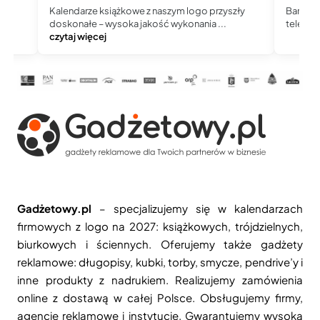
Kalendarze książkowe z naszym logo przyszły
Bardzo 
doskonałe – wysoka jakość wykonania ...
telefoni
czytaj więcej
Gadżetowy.pl
– specjalizujemy się w kalendarzach
firmowych z logo na 2027: książkowych, trójdzielnych,
biurkowych i ściennych. Oferujemy także gadżety
reklamowe: długopisy, kubki, torby, smycze, pendrive’y i
inne produkty z nadrukiem. Realizujemy zamówienia
online z dostawą w całej Polsce. Obsługujemy firmy,
agencje reklamowe i instytucje. Gwarantujemy wysoką