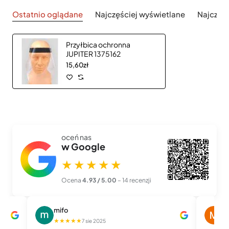
Ostatnio oglądane
Najczęściej wyświetlane
Najczęś
Przyłbica ochronna
JUPITER 1375162
15,60zł
oceń nas
w Google
★★★★★
Ocena
4.93 / 5.00
– 14 recenzji
mifo
M
★★★★★
★
7 sie 2025