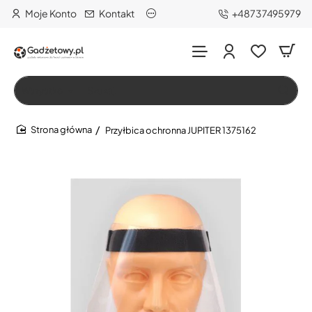
Moje Konto
Kontakt
+48737495979
Wszystko
Szukaj…
Przyłbica ochronna JUPITER 1375162
home