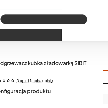
Wszystko
Szukaj…
dgrzewacz kubka z ładowarką SIBIT
0 opinii
Napisz opinię
nfiguracja produktu