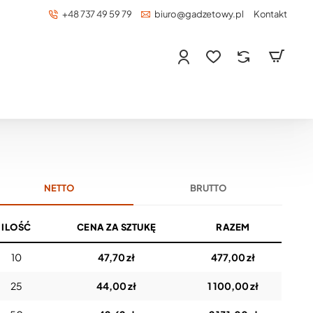
+48 737 49 59 79
biuro@gadzetowy.pl
Kontakt
NETTO
BRUTTO
ILOŚĆ
CENA ZA SZTUKĘ
RAZEM
10
47,70 zł
477,00 zł
25
44,00 zł
1 100,00 zł