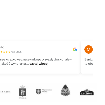
ifo
Magdale
★★★★★
★★★★
7 sie 2025
rze książkowe z naszym logo przyszły doskonałe –
Bardzo dobry 
jakość wykonania ...
czytaj więcej
telefoniczny, j