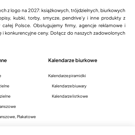
ych z logo na 2027: książkowych, trójdzielnych, biurkowych
isy, kubki, torby, smycze, pendrive’y i inne produkty z
 całej Polsce. Obsługujemy firmy, agencje reklamowe i
ję i konkurencyjne ceny. Dołącz do naszych zadowolonych
nne
Kalendarze biurkowe
e
Kalendarze piramidki
ielne
Kalendarze biuwary
zielne
Kalendarze listkowe
lanszowe
anszowe, Plakatowe