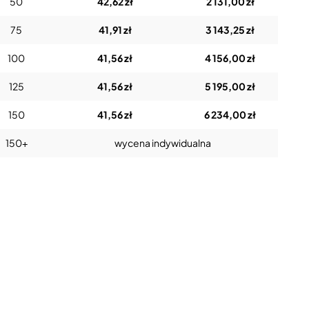
50
42,62 zł
2 131,00 zł
75
41,91 zł
3 143,25 zł
100
41,56 zł
4 156,00 zł
125
41,56 zł
5 195,00 zł
150
41,56 zł
6 234,00 zł
150+
wycena indywidualna