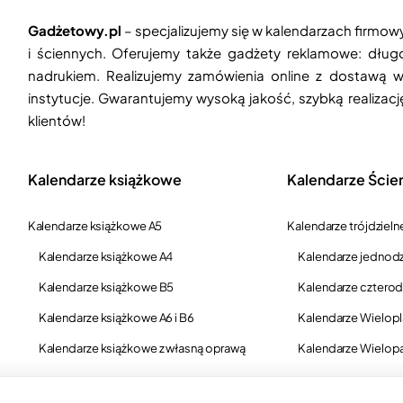
Gadżetowy.pl
– specjalizujemy się w kalendarzach firmow
i ściennych. Oferujemy także gadżety reklamowe: długop
nadrukiem. Realizujemy zamówienia online z dostawą w
instytucje. Gwarantujemy wysoką jakość, szybką realizac
klientów!
Kalendarze książkowe
Kalendarze Ście
Kalendarze książkowe A5
Kalendarze trójdzieln
Kalendarze książkowe A4
Kalendarze jednodz
Kalendarze książkowe B5
Kalendarze czterod
Kalendarze książkowe A6 i B6
Kalendarze Wielop
Kalendarze książkowe z własną oprawą
Kalendarze Wielop