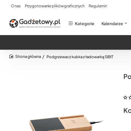
O nas
Przygotowanie plików graficznych
Regulamin
Kategorie
Kalendarze
Podgrzewacz kubka z ładowarką SIBIT
home
Po
Ko