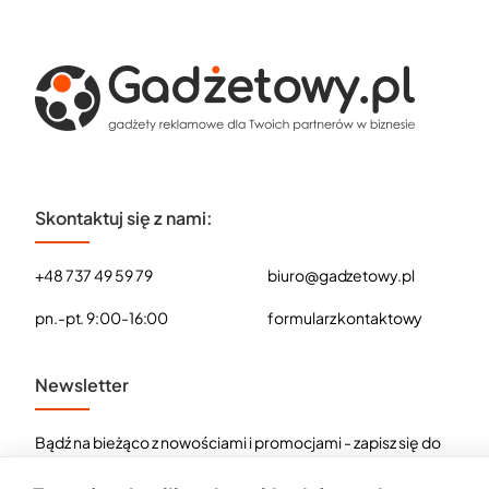
Skontaktuj się z nami:
+48 737 49 59 79
biuro@gadzetowy.pl
pn.-pt. 9:00-16:00
formularz kontaktowy
Newsletter
Bądź na bieżąco z nowościami i promocjami - zapisz się do
naszego newslettera.