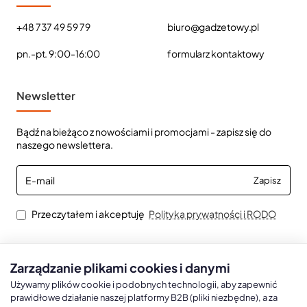
+48 737 49 59 79
biuro@gadzetowy.pl
pn.-pt. 9:00-16:00
formularz kontaktowy
Newsletter
Bądź na bieżąco z nowościami i promocjami - zapisz się do
naszego newslettera.
E-
Zapisz
mail
Przeczytałem i akceptuję
Polityka prywatności i RODO
Zarządzanie plikami cookies i danymi
Kalendarze książkowe
Kalendarze Ścienne
Kale
Używamy plików cookie i podobnych technologii, aby zapewnić
prawidłowe działanie naszej platformy B2B (pliki niezbędne), a za