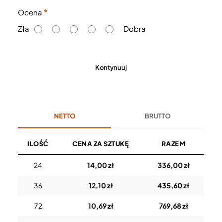
O
Ocena
c
Zła
Dobra
e
n
a
Kontynuuj
NETTO
BRUTTO
ILOŚĆ
CENA ZA SZTUKĘ
RAZEM
24
14,00 zł
336,00 zł
36
12,10 zł
435,60 zł
72
10,69 zł
769,68 zł