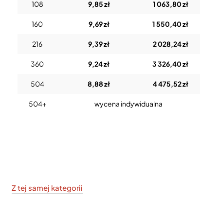
108
9,85 zł
1 063,80 zł
160
9,69 zł
1 550,40 zł
216
9,39 zł
2 028,24 zł
360
9,24 zł
3 326,40 zł
504
8,88 zł
4 475,52 zł
504+
wycena indywidualna
Z tej samej kategorii