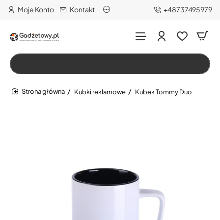
Moje Konto
Kontakt
+48737495979
Wszystko
Szukaj…
Kubki reklamowe
Kubek Tommy Duo
home