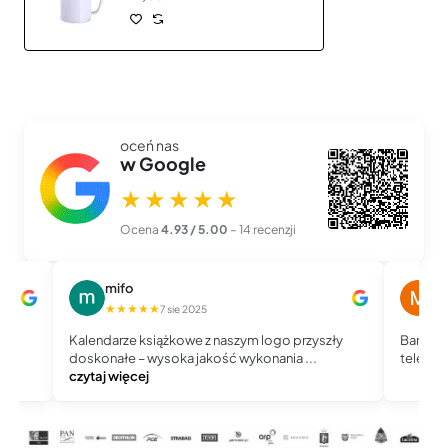
oceń nas
w Google
★★★★★
Ocena
4.93 / 5.00
– 14 recenzji
mifo
M
★★★★★
★
7 sie 2025
Kalendarze książkowe z naszym logo przyszły
Bardzo 
doskonałe – wysoka jakość wykonania ...
telefoni
czytaj więcej