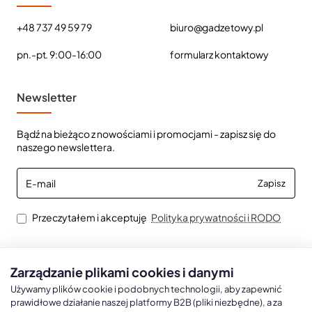
+48 737 49 59 79
biuro@gadzetowy.pl
pn.-pt. 9:00-16:00
formularz kontaktowy
Newsletter
Bądź na bieżąco z nowościami i promocjami - zapisz się do
naszego newslettera.
E-
Zapisz
mail
Przeczytałem i akceptuję
Polityka prywatności i RODO
Zarządzanie plikami cookies i danymi
Kalendarze książkowe
Kalendarze Ścienne
Kale
Używamy plików cookie i podobnych technologii, aby zapewnić
prawidłowe działanie naszej platformy B2B (pliki niezbędne), a za