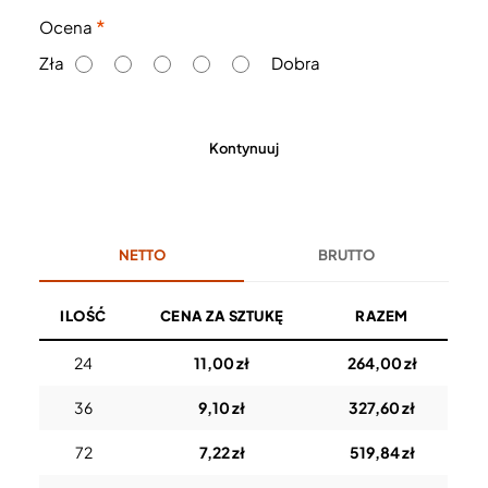
O
Ocena
c
Zła
Dobra
e
n
a
Kontynuuj
NETTO
BRUTTO
ILOŚĆ
CENA ZA SZTUKĘ
RAZEM
24
11,00 zł
264,00 zł
36
9,10 zł
327,60 zł
72
7,22 zł
519,84 zł