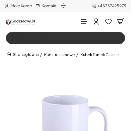
Moje Konto
Kontakt
+48737495979
Wszystko
Szukaj…
Kubki reklamowe
Kubek Tomek Classic
home