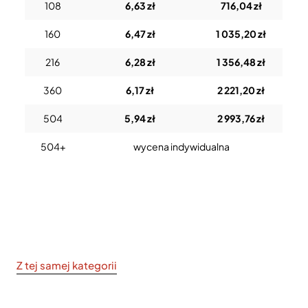
108
6,63 zł
716,04 zł
160
6,47 zł
1 035,20 zł
216
6,28 zł
1 356,48 zł
360
6,17 zł
2 221,20 zł
504
5,94 zł
2 993,76 zł
504+
wycena indywidualna
Z tej samej kategorii