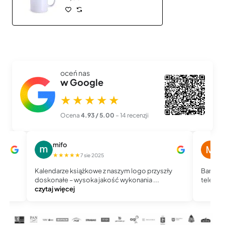
oceń nas
w Google
★★★★★
Ocena
4.93 / 5.00
– 14 recenzji
mifo
M
★★★★★
★
7 sie 2025
Kalendarze książkowe z naszym logo przyszły
Bardzo 
doskonałe – wysoka jakość wykonania ...
telefoni
czytaj więcej