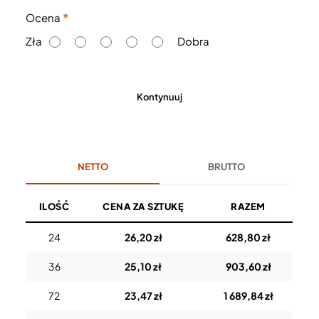
O
Ocena
c
Zła
Dobra
e
n
a
Kontynuuj
NETTO
BRUTTO
ILOŚĆ
CENA ZA SZTUKĘ
RAZEM
24
26,20 zł
628,80 zł
36
25,10 zł
903,60 zł
72
23,47 zł
1 689,84 zł