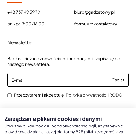
+48 737 49 59 79
biuro@gadzetowy.pl
pn.-pt. 9:00-16:00
formularz kontaktowy
Newsletter
Bądź na bieżąco z nowościami i promocjami - zapisz się do
naszego newslettera.
E-
Zapisz
mail
Przeczytałem i akceptuję
Polityka prywatności i RODO
Zarządzanie plikami cookies i danymi
Kalendarze książkowe
Kalendarze Ścienne
Kale
Używamy plików cookie i podobnych technologii, aby zapewnić
prawidłowe działanie naszej platformy B2B (pliki niezbędne), a za