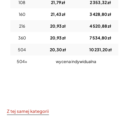
108
21,79 zł
2 353,32 zł
160
21,43 zł
3 428,80 zł
216
20,93 zł
4 520,88 zł
360
20,93 zł
7 534,80 zł
504
20,30 zł
10 231,20 zł
504+
wycena indywidualna
Z tej samej kategorii