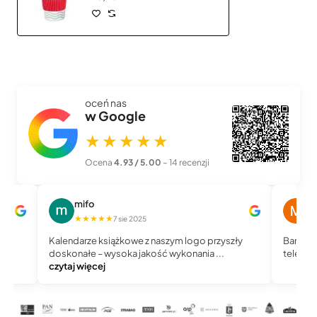
oceń nas
w Google
★★★★★
Ocena
4.93 / 5.00
– 14 recenzji
mifo
M
★★★★★
★
7 sie 2025
Kalendarze książkowe z naszym logo przyszły
Bardzo 
doskonałe – wysoka jakość wykonania ...
telefoni
czytaj więcej