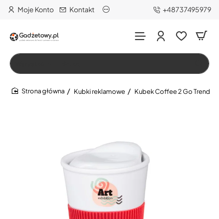
Moje Konto
Kontakt
+48737495979
Wszystko
Szukaj…
Kubki reklamowe
Kubek Coffee 2 Go Trend
home