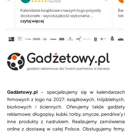
★★★★★
★
7 sie 2025
Kalendarze książkowe z naszym logo przyszły
Bardzo 
doskonałe – wysoka jakość wykonania ...
telefoni
czytaj więcej
Gadżetowy.pl
– specjalizujemy się w kalendarzach
firmowych z logo na 2027: książkowych, trójdzielnych,
biurkowych i ściennych. Oferujemy także gadżety
reklamowe: długopisy, kubki, torby, smycze, pendrive’y i
inne produkty z nadrukiem. Realizujemy zamówienia
online z dostawą w całej Polsce. Obsługujemy firmy,