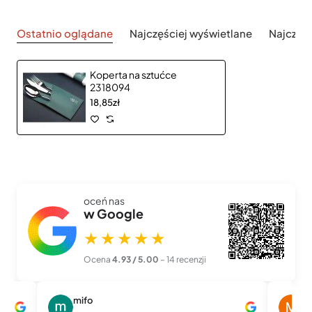
Ostatnio oglądane
Najczęściej wyświetlane
Najczęś
Koperta na sztućce
2318094
18,85zł
oceń nas
w Google
★★★★★
Ocena
4.93 / 5.00
– 14 recenzji
mifo
M