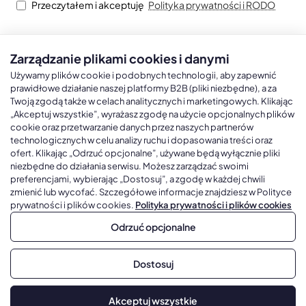
Przeczytałem i akceptuję
Polityka prywatności i RODO
Zarządzanie plikami cookies i danymi
Kalendarze książkowe
Kalendarze Ścienne
Kale
Używamy plików cookie i podobnych technologii, aby zapewnić
prawidłowe działanie naszej platformy B2B (pliki niezbędne), a za
Twoją zgodą także w celach analitycznych i marketingowych. Klikając
Kalendarze książkowe A5
Kalendarze trójdzielne
Kalen
„Akceptuj wszystkie”, wyrażasz zgodę na użycie opcjonalnych plików
cookie oraz przetwarzanie danych przez naszych partnerów
Kalendarze książkowe A4
Kalendarze jednodzielne
Kal
technologicznych w celu analizy ruchu i dopasowania treści oraz
Kalendarze książkowe B5
Kalendarze czterodzielne
Kal
ofert. Klikając „Odrzuć opcjonalne”, używane będą wyłącznie pliki
niezbędne do działania serwisu. Możesz zarządzać swoimi
Kalendarze książkowe A6 i B6
Kalendarze Wieloplanszowe
preferencjami, wybierając „Dostosuj”, a zgodę w każdej chwili
zmienić lub wycofać. Szczegółowe informacje znajdziesz w Polityce
Kalendarze książkowe z własną oprawą
Kalendarze Wielopanszowe, Plakatowe
prywatności i plików cookies.
Polityka prywatności i plików cookies
Odrzuć opcjonalne
Copyright © 2026, Gadżetowy.pl, All Rights Reserved, Platforma
Dostosuj
sprzedaży hurtowej B2B
Dodaj do koszyka
Akceptuj wszystkie