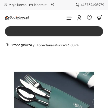
Moje Konto
Kontakt
+48737495979
Wszystko
Szukaj…
Koperta na sztućce 2318094
home