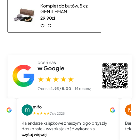
Komplet do butów, 5 cz
GENTLEMAN
29,90zł
oceń nas
w Google
★★★★★
Ocena
4.93 / 5.00
– 14 recenzji
mifo
M
★★★★★
★
7 sie 2025
Kalendarze książkowe z naszym logo przyszły
Bardzo 
doskonałe – wysoka jakość wykonania ...
telefoni
czytaj więcej