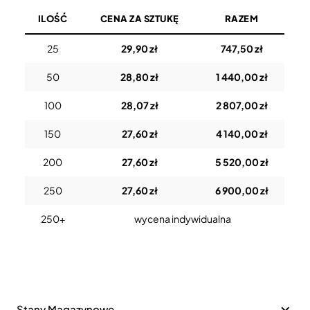
ILOŚĆ
CENA ZA SZTUKĘ
RAZEM
25
29,90 zł
747,50 zł
50
28,80 zł
1 440,00 zł
100
28,07 zł
2 807,00 zł
150
27,60 zł
4 140,00 zł
200
27,60 zł
5 520,00 zł
250
27,60 zł
6 900,00 zł
250+
wycena indywidualna
Stany Magazynowe