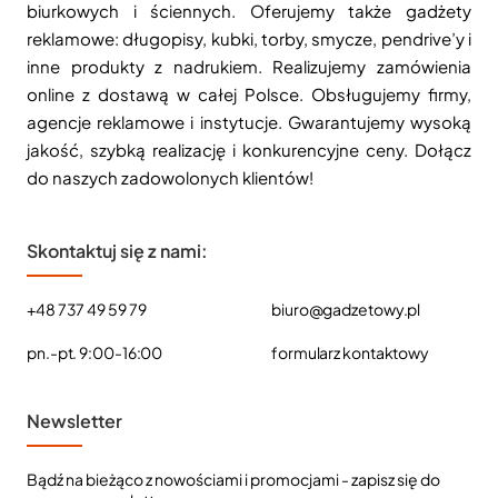
biurkowych i ściennych. Oferujemy także gadżety
reklamowe: długopisy, kubki, torby, smycze, pendrive’y i
inne produkty z nadrukiem. Realizujemy zamówienia
online z dostawą w całej Polsce. Obsługujemy firmy,
agencje reklamowe i instytucje. Gwarantujemy wysoką
jakość, szybką realizację i konkurencyjne ceny. Dołącz
do naszych zadowolonych klientów!
Skontaktuj się z nami:
+48 737 49 59 79
biuro@gadzetowy.pl
pn.-pt. 9:00-16:00
formularz kontaktowy
Newsletter
Bądź na bieżąco z nowościami i promocjami - zapisz się do