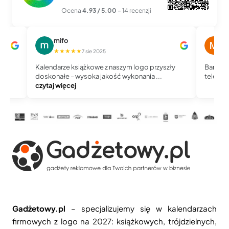
Ocena
4.93 / 5.00
– 14 recenzji
mifo
M
★★★★★
★
7 sie 2025
Kalendarze książkowe z naszym logo przyszły
Bardzo 
doskonałe – wysoka jakość wykonania ...
telefoni
czytaj więcej
Gadżetowy.pl
– specjalizujemy się w kalendarzach
firmowych z logo na 2027: książkowych, trójdzielnych,