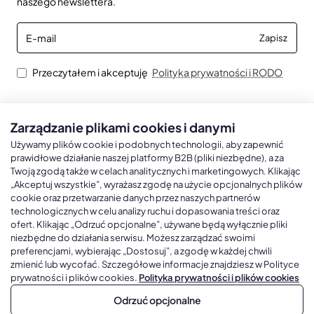
naszego newslettera.
E-
Zapisz
mail
Przeczytałem i akceptuję
Polityka prywatności i RODO
Zarządzanie plikami cookies i danymi
Kalendarze książkowe
Kalendarze Ścienne
Kale
Używamy plików cookie i podobnych technologii, aby zapewnić
prawidłowe działanie naszej platformy B2B (pliki niezbędne), a za
Twoją zgodą także w celach analitycznych i marketingowych. Klikając
Kalendarze książkowe A5
Kalendarze trójdzielne
Kalen
„Akceptuj wszystkie”, wyrażasz zgodę na użycie opcjonalnych plików
cookie oraz przetwarzanie danych przez naszych partnerów
Kalendarze książkowe A4
Kalendarze jednodzielne
Kal
technologicznych w celu analizy ruchu i dopasowania treści oraz
Kalendarze książkowe B5
Kalendarze czterodzielne
Kal
ofert. Klikając „Odrzuć opcjonalne”, używane będą wyłącznie pliki
niezbędne do działania serwisu. Możesz zarządzać swoimi
Kalendarze książkowe A6 i B6
Kalendarze Wieloplanszowe
preferencjami, wybierając „Dostosuj”, a zgodę w każdej chwili
zmienić lub wycofać. Szczegółowe informacje znajdziesz w Polityce
Kalendarze książkowe z własną oprawą
Kalendarze Wielopanszowe, Plakatowe
prywatności i plików cookies.
Polityka prywatności i plików cookies
Odrzuć opcjonalne