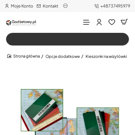
Moje Konto
Kontakt
+48737495979
Wszystko
Szukaj…
Opcje dodatkowe
Kieszonki na wizytówki
home