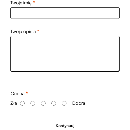
Twoje imię
Twoja opinia
O
Ocena
c
Zła
Dobra
e
n
a
Kontynuuj