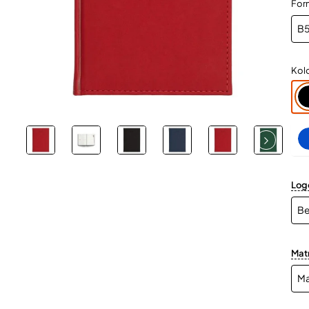
For
Kol
Log
Mat