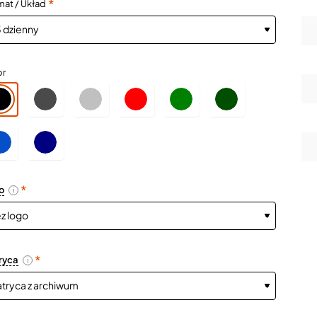
mat / Układ
or
o
i
ryca
i