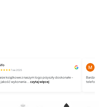
ifo
Magdale
★★★★★
★★★★
7 sie 2025
rze książkowe z naszym logo przyszły doskonałe –
Bardzo dobry 
jakość wykonania ...
czytaj więcej
telefoniczny, j