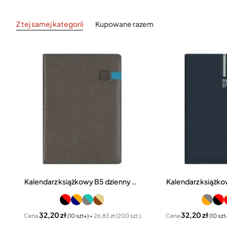
Z tej samej kategorii
Kupowane razem
Kalendarz książkowy B5 dzienny Combo Seria CA
32,20 zł
32,20 zł
Cena
(10 szt+)
• 26,83 zł (200 szt.)
Cena
(10 szt