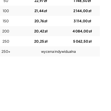
50
22,97 zł
1 148,50 zł
100
21,44 zł
2 144,00 zł
150
20,76 zł
3 114,00 zł
200
20,42 zł
4 084,00 zł
250
20,25 zł
5 062,50 zł
250+
wycena indywidualna