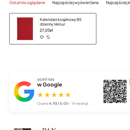
Ostatnio oglądane
Najczęściej wyświetlane
Najczęściej
Kalendarz książkowy B5
dzienny Velour
27,20zł
oceń nas
szef00l 666
w Google
★★★★★
27 lis 2025
★★★★★
Piękna, profesjonalna robota. Zamówiłem kalendarze z logo
firmy i przyszły dokła...
czytaj więcej
Ocena
4.93 / 5.00
– 14 recenzji