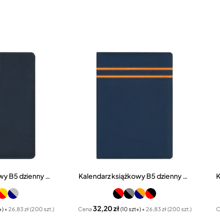
Kalendarz książkowy B5 dzienny Combo Seria CB
Kalendarz książkowy B5 dzienny Combo Seria CC
32,20 zł
+)
• 26,83 zł (200 szt.)
Cena
(10 szt+)
• 26,83 zł (200 szt.)
C