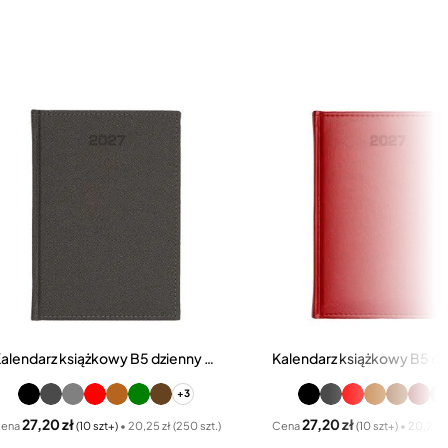
Kalendarz książkowy B5 dzienny Denim
+3
27,20 zł
27,20 zł
ena
(10 szt+)
• 20,25 zł (250 szt.)
Cena
(10 szt+)
• 20,25 zł