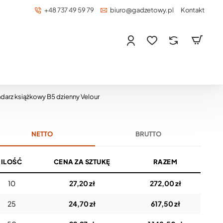
+48 737 49 59 79
biuro@gadzetowy.pl
Kontakt
darz książkowy B5 dzienny Velour
NETTO
BRUTTO
ILOŚĆ
CENA ZA SZTUKĘ
RAZEM
10
27,20 zł
272,00 zł
25
24,70 zł
617,50 zł