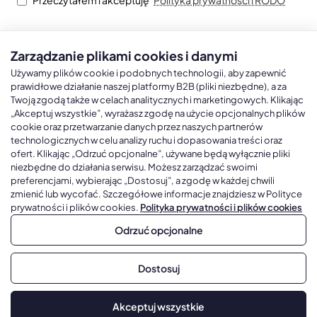
Zarządzanie plikami cookies i danymi
Kalendarze książkowe
Kalendarze Ścienne
Kale
Używamy plików cookie i podobnych technologii, aby zapewnić
prawidłowe działanie naszej platformy B2B (pliki niezbędne), a za
Twoją zgodą także w celach analitycznych i marketingowych. Klikając
Kalendarze książkowe A5
Kalendarze trójdzielne
Kalen
„Akceptuj wszystkie”, wyrażasz zgodę na użycie opcjonalnych plików
cookie oraz przetwarzanie danych przez naszych partnerów
Kalendarze książkowe A4
Kalendarze jednodzielne
Kal
technologicznych w celu analizy ruchu i dopasowania treści oraz
Kalendarze książkowe B5
Kalendarze czterodzielne
Kal
ofert. Klikając „Odrzuć opcjonalne”, używane będą wyłącznie pliki
niezbędne do działania serwisu. Możesz zarządzać swoimi
Kalendarze książkowe A6 i B6
Kalendarze Wieloplanszowe
preferencjami, wybierając „Dostosuj”, a zgodę w każdej chwili
zmienić lub wycofać. Szczegółowe informacje znajdziesz w Polityce
Kalendarze książkowe z własną oprawą
Kalendarze Wielopanszowe, Plakatowe
prywatności i plików cookies.
Polityka prywatności i plików cookies
Odrzuć opcjonalne
Copyright © 2026, Gadżetowy.pl, All Rights Reserved, Platforma
Dostosuj
sprzedaży hurtowej B2B
Dodaj do koszyka
Akceptuj wszystkie