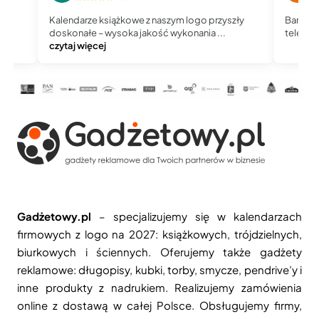
Kalendarze książkowe z naszym logo przyszły
Bardzo 
doskonałe – wysoka jakość wykonania ...
telefoni
czytaj więcej
Gadżetowy.pl
– specjalizujemy się w kalendarzach
firmowych z logo na 2027: książkowych, trójdzielnych,
biurkowych i ściennych. Oferujemy także gadżety
reklamowe: długopisy, kubki, torby, smycze, pendrive’y i
inne produkty z nadrukiem. Realizujemy zamówienia
online z dostawą w całej Polsce. Obsługujemy firmy,