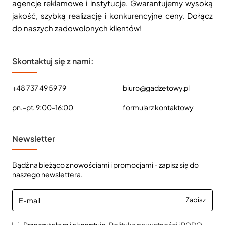
agencje reklamowe i instytucje. Gwarantujemy wysoką
jakość, szybką realizację i konkurencyjne ceny. Dołącz
do naszych zadowolonych klientów!
Skontaktuj się z nami:
+48 737 49 59 79
biuro@gadzetowy.pl
pn.-pt. 9:00-16:00
formularz kontaktowy
Newsletter
Bądź na bieżąco z nowościami i promocjami - zapisz się do
naszego newslettera.
E-
Zapisz
mail
Przeczytałem i akceptuję
Polityka prywatności i RODO