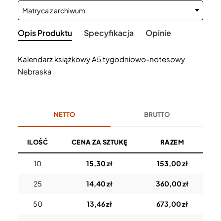
Opis Produktu
Specyfikacja
Opinie
Kalendarz książkowy A5 tygodniowo-notesowy
Nebraska
NETTO
BRUTTO
ILOŚĆ
CENA ZA SZTUKĘ
RAZEM
10
15,30 zł
153,00 zł
25
14,40 zł
360,00 zł
50
13,46 zł
673,00 zł