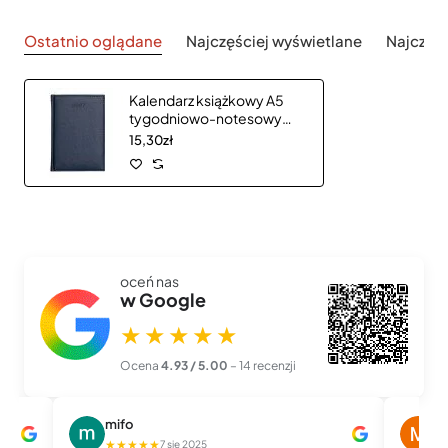
Ostatnio oglądane
Najczęściej wyświetlane
Najczęś
Kalendarz książkowy A5
tygodniowo-notesowy
Nebraska
15,30zł
oceń nas
w Google
★★★★★
Ocena
4.93 / 5.00
– 14 recenzji
mifo
M
★★★★★
★
7 sie 2025