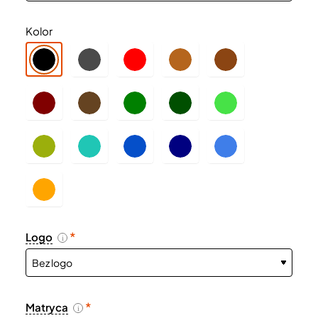
Kolor
Logo
i
Matryca
i