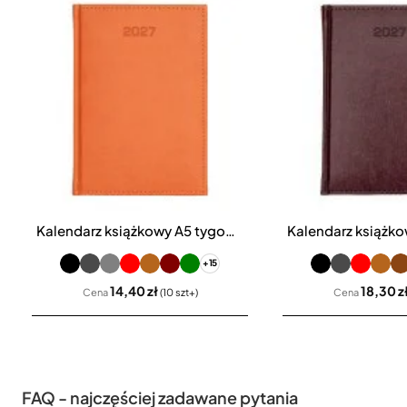
Kalendarz książkowy A5 tygodniowy Vivella
Bestseller
+15
14,40 zł
18,30 z
Cena
(10 szt+)
Cena
FAQ - najczęściej zadawane pytania