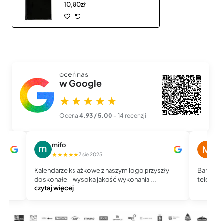
10,80zł
oceń nas
w Google
★★★★★
Ocena
4.93 / 5.00
– 14 recenzji
mifo
M
★★★★★
★
7 sie 2025
Kalendarze książkowe z naszym logo przyszły
Bardzo 
doskonałe – wysoka jakość wykonania ...
telefoni
czytaj więcej