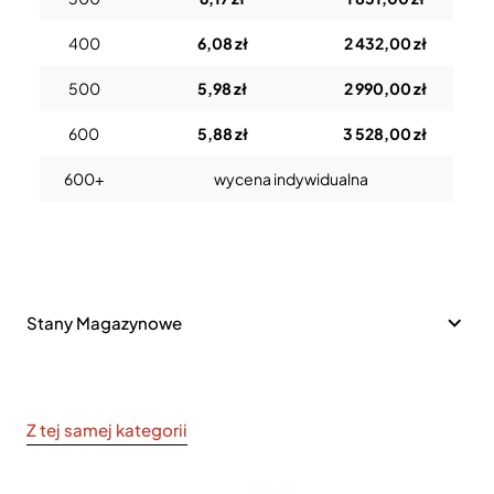
400
6,08 zł
2 432,00 zł
500
5,98 zł
2 990,00 zł
600
5,88 zł
3 528,00 zł
600+
wycena indywidualna
Stany Magazynowe
Z tej samej kategorii