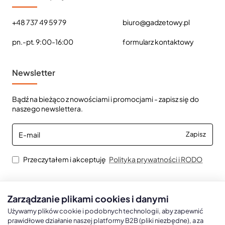
+48 737 49 59 79
biuro@gadzetowy.pl
pn.-pt. 9:00-16:00
formularz kontaktowy
Newsletter
Bądź na bieżąco z nowościami i promocjami - zapisz się do
naszego newslettera.
E-
Zapisz
mail
Przeczytałem i akceptuję
Polityka prywatności i RODO
Zarządzanie plikami cookies i danymi
Kalendarze książkowe
Kalendarze Ścienne
Kale
Używamy plików cookie i podobnych technologii, aby zapewnić
prawidłowe działanie naszej platformy B2B (pliki niezbędne), a za