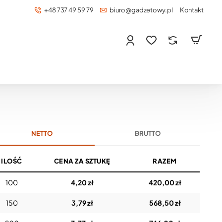
+48 737 49 59 79
biuro@gadzetowy.pl
Kontakt
NETTO
BRUTTO
ILOŚĆ
CENA ZA SZTUKĘ
RAZEM
100
4,20 zł
420,00 zł
150
3,79 zł
568,50 zł