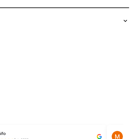
ifo
Magdale