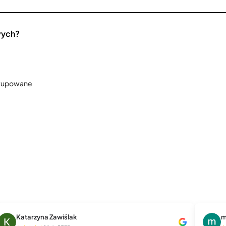
wych?
 kupowane
Katarzyna Zawiślak
m