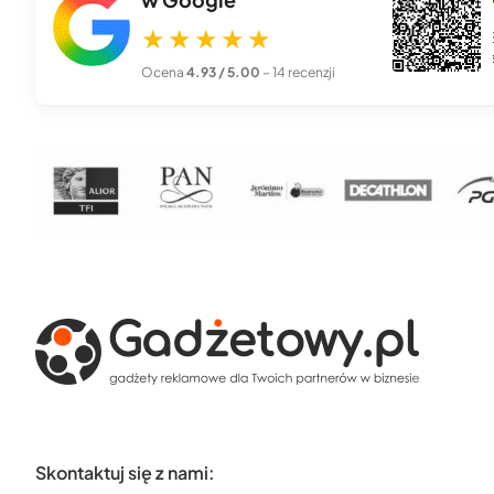
★★★★★
27 lis 2025
★★★★★
Piękna, profesjonalna robota. Zamówiłem kalendarze z logo
firmy i przyszły dokła...
czytaj więcej
Ocena
4.93 / 5.00
– 14 recenzji
Skontaktuj się z nami: