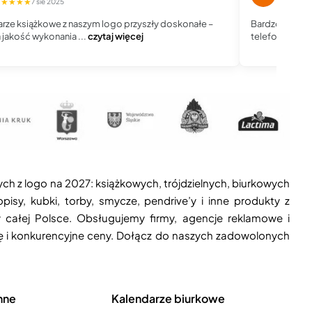
★★★★★
★★★★
7 sie 2025
rze książkowe z naszym logo przyszły doskonałe –
Bardzo dobry 
jakość wykonania ...
czytaj więcej
telefoniczny, j
ych z logo na 2027: książkowych, trójdzielnych, biurkowych
isy, kubki, torby, smycze, pendrive’y i inne produkty z
 całej Polsce. Obsługujemy firmy, agencje reklamowe i
ję i konkurencyjne ceny. Dołącz do naszych zadowolonych
nne
Kalendarze biurkowe