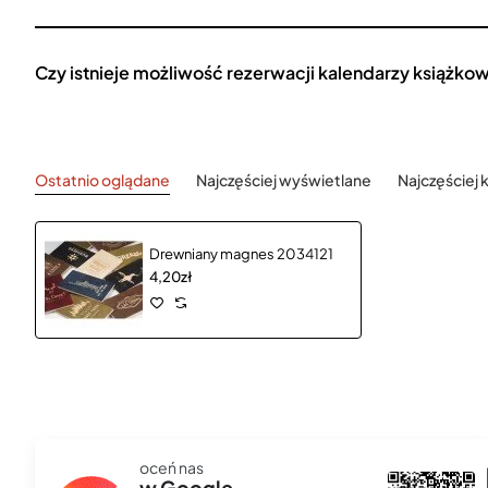
Czy istnieje możliwość rezerwacji kalendarzy książko
Ostatnio oglądane
Najczęściej wyświetlane
Najczęściej
Drewniany magnes 2034121
4,20zł
oceń nas
szef00l 666
w Google