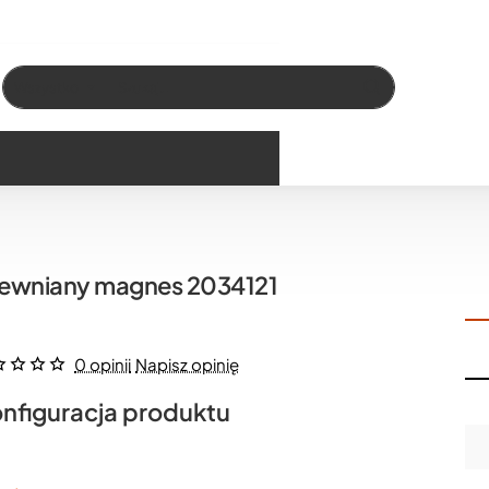
Wszystko
Szukaj…
ewniany magnes 2034121
0 opinii
Napisz opinię
nfiguracja produktu