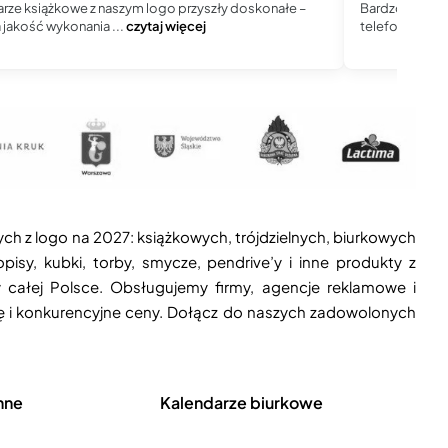
rze książkowe z naszym logo przyszły doskonałe –
Bardzo dobry 
jakość wykonania ...
czytaj więcej
telefoniczny, j
ych z logo na 2027: książkowych, trójdzielnych, biurkowych
isy, kubki, torby, smycze, pendrive’y i inne produkty z
 całej Polsce. Obsługujemy firmy, agencje reklamowe i
ję i konkurencyjne ceny. Dołącz do naszych zadowolonych
nne
Kalendarze biurkowe