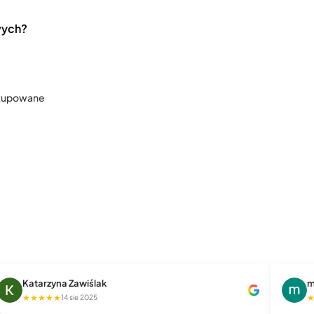
wych?
 kupowane
Katarzyna Zawiślak
m
★★★★★
14 sie 2025