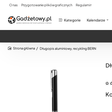
O nas
Przygotowanie plików graficznych
Regulamin
Kategorie
Kalendarze
Długopis aluminiowy, recykling BERN
home
Dł
Ko