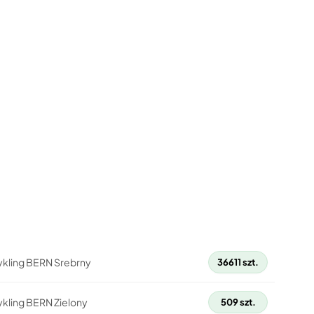
ykling BERN Srebrny
36611 szt.
ykling BERN Zielony
509 szt.