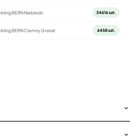
ykling BERN Niebieski
34616 szt.
cykling BERN Ciemny Granat
6458 szt.