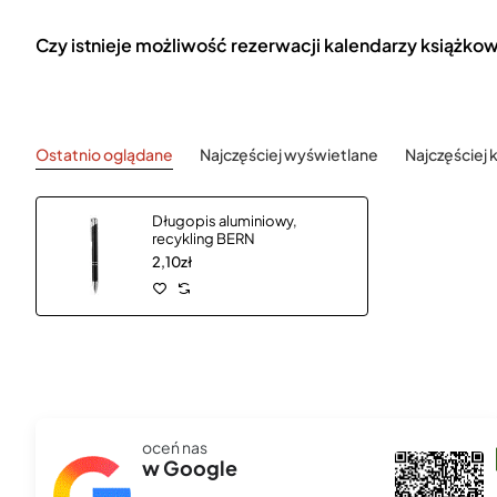
Czy istnieje możliwość rezerwacji kalendarzy książko
Ostatnio oglądane
Najczęściej wyświetlane
Najczęściej
Długopis aluminiowy,
recykling BERN
2,10zł
oceń nas
szef00l 666
w Google
★★★★★
27 lis 2025