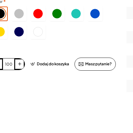
or
Dodaj do koszyka
Masz pytanie?