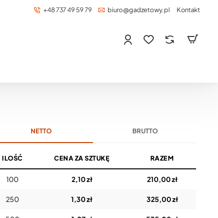
+48 737 49 59 79
biuro@gadzetowy.pl
Kontakt
NETTO
BRUTTO
ILOŚĆ
CENA ZA SZTUKĘ
RAZEM
100
2,10 zł
210,00 zł
250
1,30 zł
325,00 zł