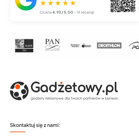
★★★★★
Piękna, profesjonalna robota. Zamówiłem kalendarze z logo
firmy i przyszły dokła...
czytaj więcej
Ocena
4.93 / 5.00
– 14 recenzji
Skontaktuj się z nami: