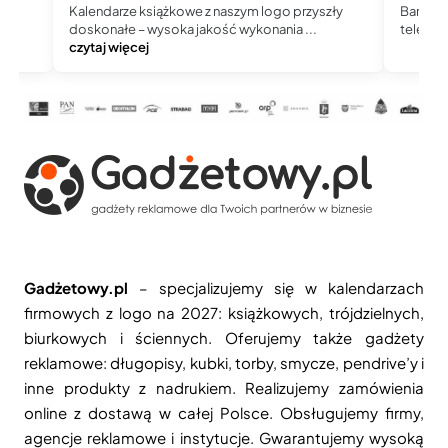
Kalendarze książkowe z naszym logo przyszły
Bardzo 
doskonałe – wysoka jakość wykonania ...
telefoni
czytaj więcej
Gadżetowy.pl
– specjalizujemy się w kalendarzach
firmowych z logo na 2027: książkowych, trójdzielnych,
biurkowych i ściennych. Oferujemy także gadżety
reklamowe: długopisy, kubki, torby, smycze, pendrive’y i
inne produkty z nadrukiem. Realizujemy zamówienia
online z dostawą w całej Polsce. Obsługujemy firmy,
agencje reklamowe i instytucje. Gwarantujemy wysoką