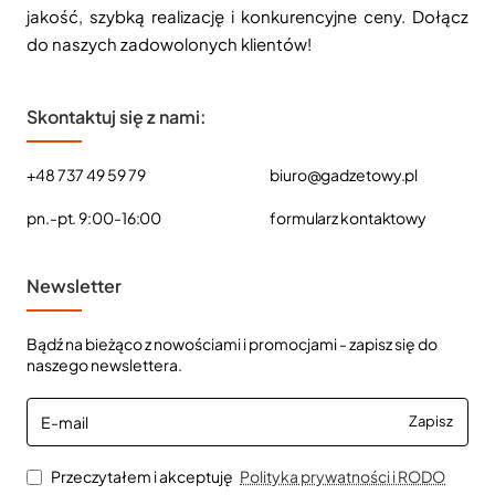
jakość, szybką realizację i konkurencyjne ceny. Dołącz
do naszych zadowolonych klientów!
Skontaktuj się z nami:
+48 737 49 59 79
biuro@gadzetowy.pl
pn.-pt. 9:00-16:00
formularz kontaktowy
Newsletter
Bądź na bieżąco z nowościami i promocjami - zapisz się do
naszego newslettera.
E-
Zapisz
mail
Przeczytałem i akceptuję
Polityka prywatności i RODO