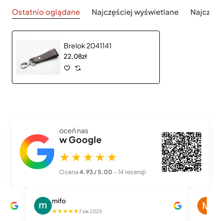
Ostatnio oglądane
Najczęściej wyświetlane
Najczęś
Brelok 2041141
22,08zł
oceń nas
w Google
★★★★★
Ocena
4.93 / 5.00
– 14 recenzji
mifo
M
★★★★★
★
7 sie 2025