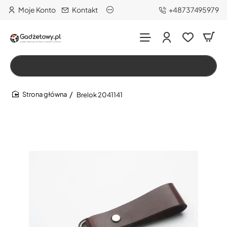
Moje Konto
Kontakt
+48737495979
Wszystko
Szukaj…
Brelok 2041141
home