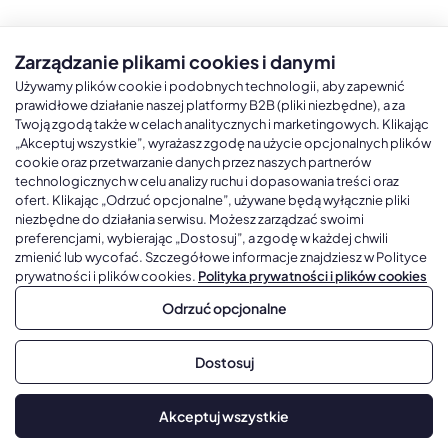
Zarządzanie plikami cookies i danymi
Kalendarze książkowe
Kalendarze Ścienne
Kale
Używamy plików cookie i podobnych technologii, aby zapewnić
prawidłowe działanie naszej platformy B2B (pliki niezbędne), a za
Twoją zgodą także w celach analitycznych i marketingowych. Klikając
Kalendarze książkowe A5
Kalendarze trójdzielne
Kalen
„Akceptuj wszystkie”, wyrażasz zgodę na użycie opcjonalnych plików
cookie oraz przetwarzanie danych przez naszych partnerów
Kalendarze książkowe A4
Kalendarze jednodzielne
Kal
technologicznych w celu analizy ruchu i dopasowania treści oraz
Kalendarze książkowe B5
Kalendarze czterodzielne
Kal
ofert. Klikając „Odrzuć opcjonalne”, używane będą wyłącznie pliki
niezbędne do działania serwisu. Możesz zarządzać swoimi
Kalendarze książkowe A6 i B6
Kalendarze Wieloplanszowe
preferencjami, wybierając „Dostosuj”, a zgodę w każdej chwili
zmienić lub wycofać. Szczegółowe informacje znajdziesz w Polityce
Kalendarze książkowe z własną oprawą
Kalendarze Wielopanszowe, Plakatowe
prywatności i plików cookies.
Polityka prywatności i plików cookies
Odrzuć opcjonalne
Copyright © 2026, Gadżetowy.pl, All Rights Reserved, Platforma
Dostosuj
sprzedaży hurtowej B2B
Dodaj do koszyka
Akceptuj wszystkie