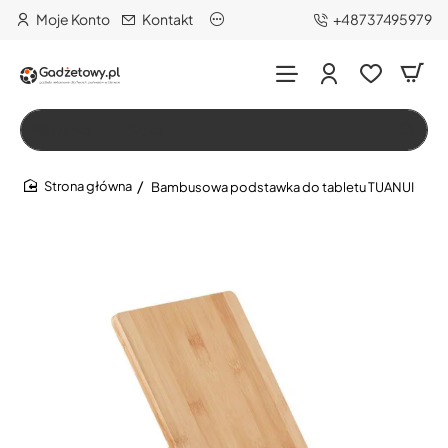
Moje Konto
Kontakt
+48737495979
Wszystko
Szukaj…
Bambusowa podstawka do tabletu TUANUI
home