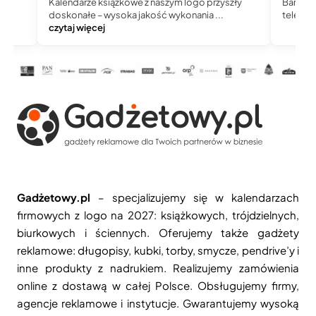
Kalendarze książkowe z naszym logo przyszły
Bardzo 
doskonałe – wysoka jakość wykonania ...
telefoni
czytaj więcej
Gadżetowy.pl
– specjalizujemy się w kalendarzach
firmowych z logo na 2027: książkowych, trójdzielnych,
biurkowych i ściennych. Oferujemy także gadżety
reklamowe: długopisy, kubki, torby, smycze, pendrive’y i
inne produkty z nadrukiem. Realizujemy zamówienia
online z dostawą w całej Polsce. Obsługujemy firmy,
agencje reklamowe i instytucje. Gwarantujemy wysoką