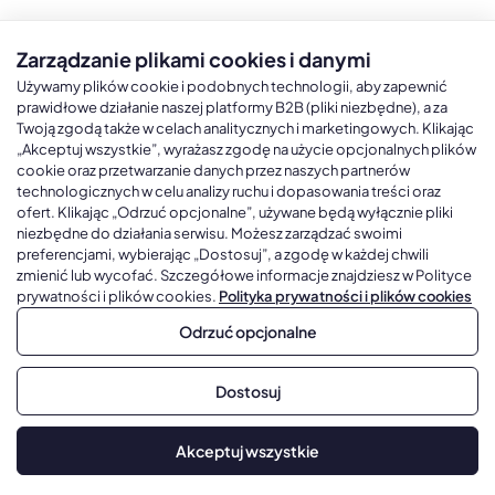
Zarządzanie plikami cookies i danymi
Kalendarze książkowe
Kalendarze Ścienne
Kale
Używamy plików cookie i podobnych technologii, aby zapewnić
prawidłowe działanie naszej platformy B2B (pliki niezbędne), a za
Twoją zgodą także w celach analitycznych i marketingowych. Klikając
Kalendarze książkowe A5
Kalendarze trójdzielne
Kalen
„Akceptuj wszystkie”, wyrażasz zgodę na użycie opcjonalnych plików
cookie oraz przetwarzanie danych przez naszych partnerów
Kalendarze książkowe A4
Kalendarze jednodzielne
Kal
technologicznych w celu analizy ruchu i dopasowania treści oraz
Kalendarze książkowe B5
Kalendarze czterodzielne
Kal
ofert. Klikając „Odrzuć opcjonalne”, używane będą wyłącznie pliki
niezbędne do działania serwisu. Możesz zarządzać swoimi
Kalendarze książkowe A6 i B6
Kalendarze Wieloplanszowe
preferencjami, wybierając „Dostosuj”, a zgodę w każdej chwili
zmienić lub wycofać. Szczegółowe informacje znajdziesz w Polityce
Kalendarze książkowe z własną oprawą
Kalendarze Wielopanszowe, Plakatowe
prywatności i plików cookies.
Polityka prywatności i plików cookies
Odrzuć opcjonalne
Copyright © 2026, Gadżetowy.pl, All Rights Reserved, Platforma
Dostosuj
sprzedaży hurtowej B2B
Dodaj do koszyka
Akceptuj wszystkie