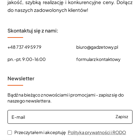
jakość, szybką realizację i konkurencyjne ceny. Dołącz
do naszych zadowolonych klientów!
Skontaktuj się z nami:
+48 737 49 59 79
biuro@gadzetowy.pl
pn.-pt. 9:00-16:00
formularz kontaktowy
Newsletter
Bądź na bieżąco z nowościami i promocjami - zapisz się do
naszego newslettera.
E-
Zapisz
mail
Przeczytałem i akceptuję
Polityka prywatności i RODO