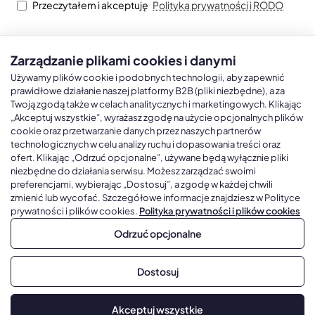
Przeczytałem i akceptuję
Polityka prywatności i RODO
Zarządzanie plikami cookies i danymi
Kalendarze książkowe
Kalendarze Ścienne
Kale
Używamy plików cookie i podobnych technologii, aby zapewnić
prawidłowe działanie naszej platformy B2B (pliki niezbędne), a za
Twoją zgodą także w celach analitycznych i marketingowych. Klikając
Kalendarze książkowe A5
Kalendarze trójdzielne
Kalen
„Akceptuj wszystkie”, wyrażasz zgodę na użycie opcjonalnych plików
cookie oraz przetwarzanie danych przez naszych partnerów
Kalendarze książkowe A4
Kalendarze jednodzielne
Kal
technologicznych w celu analizy ruchu i dopasowania treści oraz
Kalendarze książkowe B5
Kalendarze czterodzielne
Kal
ofert. Klikając „Odrzuć opcjonalne”, używane będą wyłącznie pliki
niezbędne do działania serwisu. Możesz zarządzać swoimi
Kalendarze książkowe A6 i B6
Kalendarze Wieloplanszowe
preferencjami, wybierając „Dostosuj”, a zgodę w każdej chwili
zmienić lub wycofać. Szczegółowe informacje znajdziesz w Polityce
Kalendarze książkowe z własną oprawą
Kalendarze Wielopanszowe, Plakatowe
prywatności i plików cookies.
Polityka prywatności i plików cookies
Odrzuć opcjonalne
Copyright © 2026, Gadżetowy.pl, All Rights Reserved, Platforma
Dostosuj
sprzedaży hurtowej B2B
Dodaj do koszyka
Akceptuj wszystkie