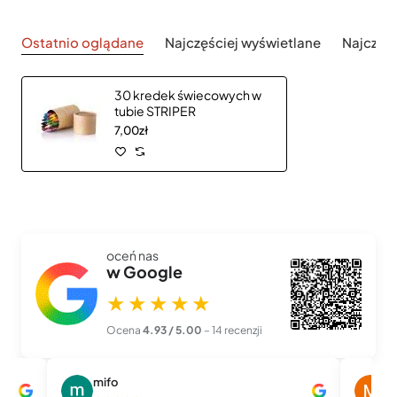
Ostatnio oglądane
Najczęściej wyświetlane
Najczęś
30 kredek świecowych w
tubie STRIPER
7,00zł
oceń nas
w Google
★★★★★
Ocena
4.93 / 5.00
– 14 recenzji
mifo
M