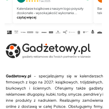
★★★★★
★
7 sie 2025
Kalendarze książkowe z naszym logo przyszły
Bardzo 
doskonałe – wysoka jakość wykonania ...
telefoni
czytaj więcej
Gadżetowy.pl
– specjalizujemy się w kalendarzach
firmowych z logo na 2027: książkowych, trójdzielnych,
biurkowych i ściennych. Oferujemy także gadżety
reklamowe: długopisy, kubki, torby, smycze, pendrive’y i
inne produkty z nadrukiem. Realizujemy zamówienia
online z dostawą w całej Polsce. Obsługujemy firmy,