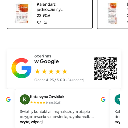
Kalendarz
jednodzielny
CLASSIC płaską
22,90zł
główką
oceń nas
w Google
★★★★★
Ocena
4.93 / 5.00
– 14 recenzji
Katarzyna Zawiślak
m
★★★★★
★
14 sie 2025
Świetny kontakt z firmą na każdym etapie
Kalenda
przygotowania zamówienia, szybka realiz...
doskona
czytaj więcej
czytaj 